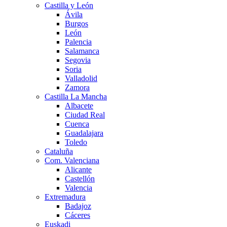
Castilla y León
Ávila
Burgos
León
Palencia
Salamanca
Segovia
Soria
Valladolid
Zamora
Castilla La Mancha
Albacete
Ciudad Real
Cuenca
Guadalajara
Toledo
Cataluña
Com. Valenciana
Alicante
Castellón
Valencia
Extremadura
Badajoz
Cáceres
Euskadi