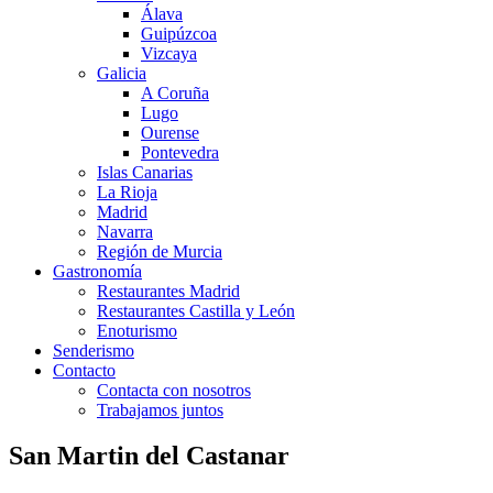
Álava
Guipúzcoa
Vizcaya
Galicia
A Coruña
Lugo
Ourense
Pontevedra
Islas Canarias
La Rioja
Madrid
Navarra
Región de Murcia
Gastronomía
Restaurantes Madrid
Restaurantes Castilla y León
Enoturismo
Senderismo
Contacto
Contacta con nosotros
Trabajamos juntos
San Martin del Castanar