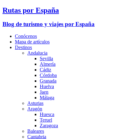
Rutas por España
Blog de turismo y viajes por España
Conócenos
Mapa de artículos
Destinos
Andalucia
Sevilla
Almería
Cádiz
Córdoba
Granada
Huelva
Jaen
Málaga
Asturias
Aragón
Huesca
Teruel
Zaragoza
Baleares
Cantabria