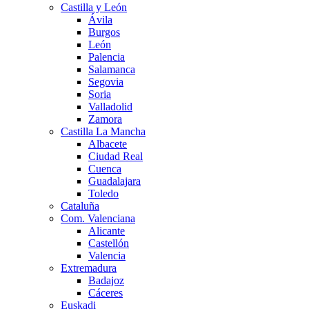
Castilla y León
Ávila
Burgos
León
Palencia
Salamanca
Segovia
Soria
Valladolid
Zamora
Castilla La Mancha
Albacete
Ciudad Real
Cuenca
Guadalajara
Toledo
Cataluña
Com. Valenciana
Alicante
Castellón
Valencia
Extremadura
Badajoz
Cáceres
Euskadi