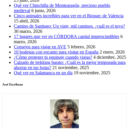
25 julio, 2026
Qué ver Chinchilla de Montearagón, precioso pueblo
medieval
6 junio, 2026
Cinco animales increíbles para ver en el Bioparc de Valencia
15 abril, 2026
Camino de Santiago: Un viaje, mil caminos. ¿cuál es el tuyo?
30 marzo, 2026
17 lugares que ver en CÓRDOBA capital imprescindibles
6
marzo, 2026
Consejos para viajar en AVE
5 febrero, 2026
10 bodegas con encanto para visitar en España
2 enero, 2026
¿Cómo proteger tu equipaje cuando viajas?
4 diciembre, 2025
Calzado de trekking barato: ¿Cuál es la mejor temporada para
ahorrar en tus botas?
21 noviembre, 2025
Qué ver en Salamanca en un día
19 noviembre, 2025
José Escribano