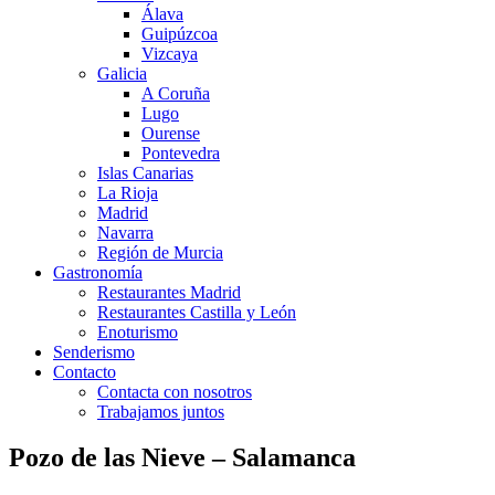
Álava
Guipúzcoa
Vizcaya
Galicia
A Coruña
Lugo
Ourense
Pontevedra
Islas Canarias
La Rioja
Madrid
Navarra
Región de Murcia
Gastronomía
Restaurantes Madrid
Restaurantes Castilla y León
Enoturismo
Senderismo
Contacto
Contacta con nosotros
Trabajamos juntos
Pozo de las Nieve – Salamanca