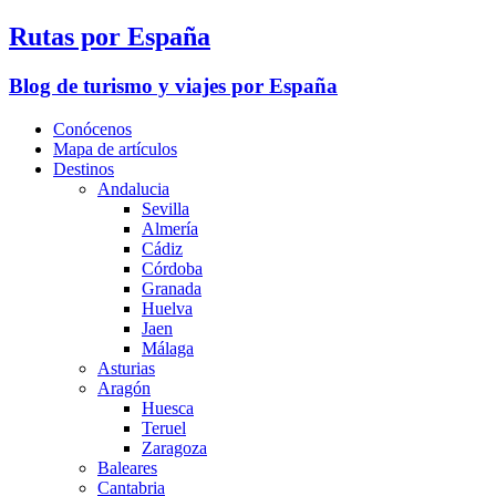
Rutas por España
Blog de turismo y viajes por España
Conócenos
Mapa de artículos
Destinos
Andalucia
Sevilla
Almería
Cádiz
Córdoba
Granada
Huelva
Jaen
Málaga
Asturias
Aragón
Huesca
Teruel
Zaragoza
Baleares
Cantabria