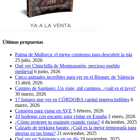
Últimas propuestas
Palma de Mallorca: el mejor comienzo para descubrir la isla
25 julio, 2026
Qué ver Chinchilla de Montearagón, precioso pueblo
medieval
6 junio, 2026
Cinco animales increíbles para ver en el Bioparc de Valencia
15 abril, 2026
Camino de Santiago: Un viaje, mil caminos. ¿cuál es el tuyo?
30 marzo, 2026
17 lugares que ver en CÓRDOBA capital imprescindibles
6
marzo, 2026
Consejos para viajar en AVE
5 febrero, 2026
10 bodegas con encanto para visitar en España
2 enero, 2026
¿Cómo proteger tu equipaje cuando viajas?
4 diciembre, 2025
Calzado de trekking barato: ¿Cuál es la mejor temporada para
ahorrar en tus botas?
21 noviembre, 2025
Qué ver en Salamanca en un día
19 noviembre, 2025