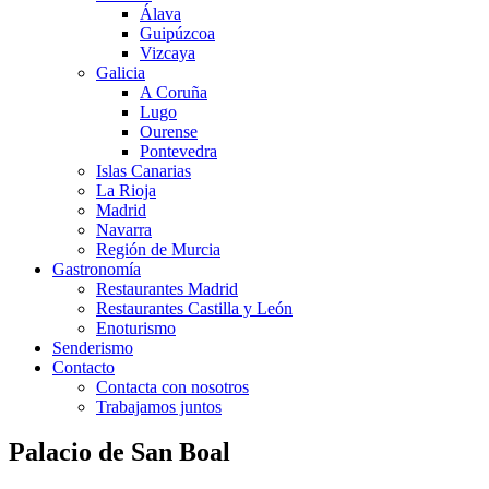
Álava
Guipúzcoa
Vizcaya
Galicia
A Coruña
Lugo
Ourense
Pontevedra
Islas Canarias
La Rioja
Madrid
Navarra
Región de Murcia
Gastronomía
Restaurantes Madrid
Restaurantes Castilla y León
Enoturismo
Senderismo
Contacto
Contacta con nosotros
Trabajamos juntos
Palacio de San Boal