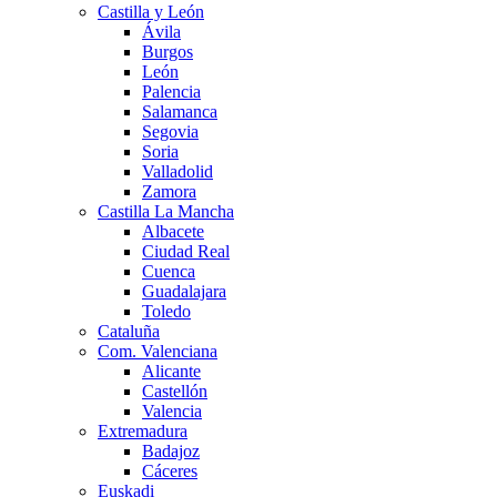
Castilla y León
Ávila
Burgos
León
Palencia
Salamanca
Segovia
Soria
Valladolid
Zamora
Castilla La Mancha
Albacete
Ciudad Real
Cuenca
Guadalajara
Toledo
Cataluña
Com. Valenciana
Alicante
Castellón
Valencia
Extremadura
Badajoz
Cáceres
Euskadi