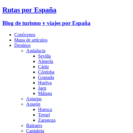
Rutas por España
Blog de turismo y viajes por España
Conócenos
Mapa de artículos
Destinos
Andalucia
Sevilla
Almería
Cádiz
Córdoba
Granada
Huelva
Jaen
Málaga
Asturias
Aragón
Huesca
Teruel
Zaragoza
Baleares
Cantabria