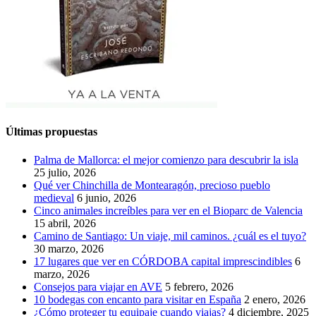
Últimas propuestas
Palma de Mallorca: el mejor comienzo para descubrir la isla
25 julio, 2026
Qué ver Chinchilla de Montearagón, precioso pueblo
medieval
6 junio, 2026
Cinco animales increíbles para ver en el Bioparc de Valencia
15 abril, 2026
Camino de Santiago: Un viaje, mil caminos. ¿cuál es el tuyo?
30 marzo, 2026
17 lugares que ver en CÓRDOBA capital imprescindibles
6
marzo, 2026
Consejos para viajar en AVE
5 febrero, 2026
10 bodegas con encanto para visitar en España
2 enero, 2026
¿Cómo proteger tu equipaje cuando viajas?
4 diciembre, 2025