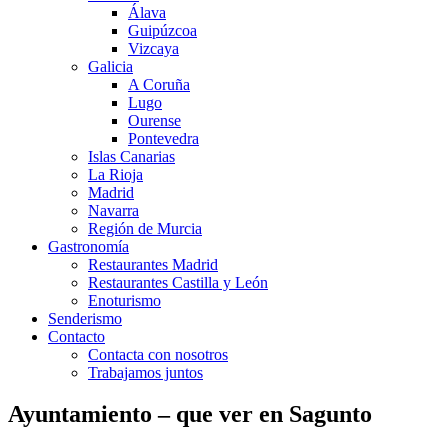
Álava
Guipúzcoa
Vizcaya
Galicia
A Coruña
Lugo
Ourense
Pontevedra
Islas Canarias
La Rioja
Madrid
Navarra
Región de Murcia
Gastronomía
Restaurantes Madrid
Restaurantes Castilla y León
Enoturismo
Senderismo
Contacto
Contacta con nosotros
Trabajamos juntos
Ayuntamiento – que ver en Sagunto