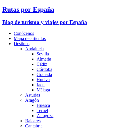
Rutas por España
Blog de turismo y viajes por España
Conócenos
Mapa de artículos
Destinos
Andalucia
Sevilla
Almería
Cádiz
Córdoba
Granada
Huelva
Jaen
Málaga
Asturias
Aragón
Huesca
Teruel
Zaragoza
Baleares
Cantabria