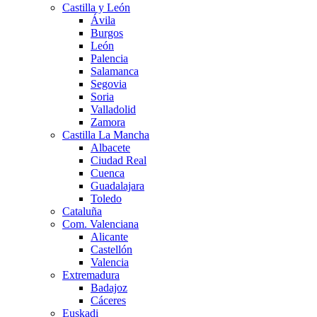
Castilla y León
Ávila
Burgos
León
Palencia
Salamanca
Segovia
Soria
Valladolid
Zamora
Castilla La Mancha
Albacete
Ciudad Real
Cuenca
Guadalajara
Toledo
Cataluña
Com. Valenciana
Alicante
Castellón
Valencia
Extremadura
Badajoz
Cáceres
Euskadi