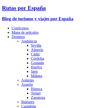
Rutas por España
Blog de turismo y viajes por España
Conócenos
Mapa de artículos
Destinos
Andalucia
Sevilla
Almería
Cádiz
Córdoba
Granada
Huelva
Jaen
Málaga
Asturias
Aragón
Huesca
Teruel
Zaragoza
Baleares
Cantabria