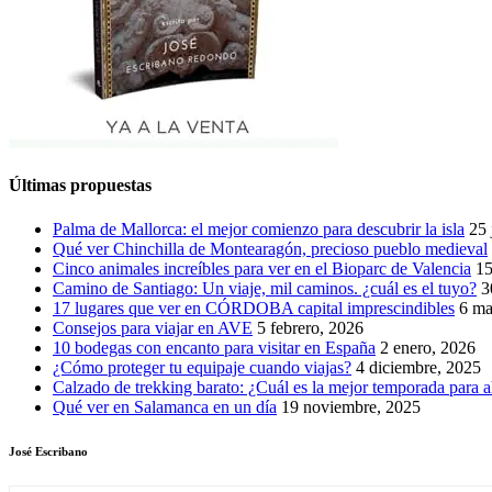
Últimas propuestas
Palma de Mallorca: el mejor comienzo para descubrir la isla
25 
Qué ver Chinchilla de Montearagón, precioso pueblo medieval
Cinco animales increíbles para ver en el Bioparc de Valencia
15
Camino de Santiago: Un viaje, mil caminos. ¿cuál es el tuyo?
3
17 lugares que ver en CÓRDOBA capital imprescindibles
6 ma
Consejos para viajar en AVE
5 febrero, 2026
10 bodegas con encanto para visitar en España
2 enero, 2026
¿Cómo proteger tu equipaje cuando viajas?
4 diciembre, 2025
Calzado de trekking barato: ¿Cuál es la mejor temporada para a
Qué ver en Salamanca en un día
19 noviembre, 2025
José Escribano