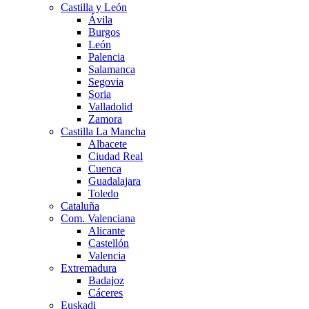
Castilla y León
Ávila
Burgos
León
Palencia
Salamanca
Segovia
Soria
Valladolid
Zamora
Castilla La Mancha
Albacete
Ciudad Real
Cuenca
Guadalajara
Toledo
Cataluña
Com. Valenciana
Alicante
Castellón
Valencia
Extremadura
Badajoz
Cáceres
Euskadi