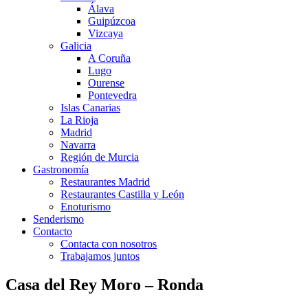
Álava
Guipúzcoa
Vizcaya
Galicia
A Coruña
Lugo
Ourense
Pontevedra
Islas Canarias
La Rioja
Madrid
Navarra
Región de Murcia
Gastronomía
Restaurantes Madrid
Restaurantes Castilla y León
Enoturismo
Senderismo
Contacto
Contacta con nosotros
Trabajamos juntos
Casa del Rey Moro – Ronda