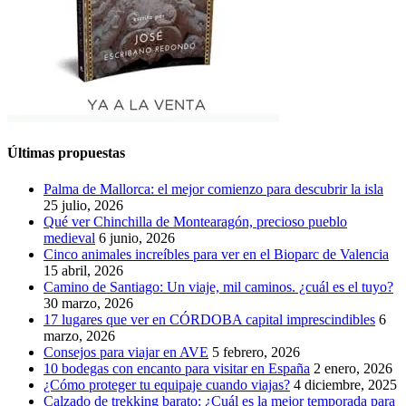
Últimas propuestas
Palma de Mallorca: el mejor comienzo para descubrir la isla
25 julio, 2026
Qué ver Chinchilla de Montearagón, precioso pueblo
medieval
6 junio, 2026
Cinco animales increíbles para ver en el Bioparc de Valencia
15 abril, 2026
Camino de Santiago: Un viaje, mil caminos. ¿cuál es el tuyo?
30 marzo, 2026
17 lugares que ver en CÓRDOBA capital imprescindibles
6
marzo, 2026
Consejos para viajar en AVE
5 febrero, 2026
10 bodegas con encanto para visitar en España
2 enero, 2026
¿Cómo proteger tu equipaje cuando viajas?
4 diciembre, 2025
Calzado de trekking barato: ¿Cuál es la mejor temporada para