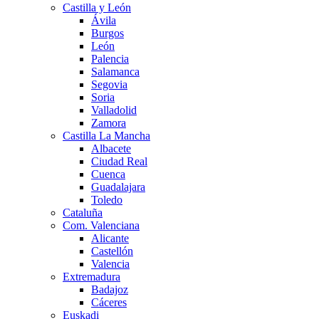
Castilla y León
Ávila
Burgos
León
Palencia
Salamanca
Segovia
Soria
Valladolid
Zamora
Castilla La Mancha
Albacete
Ciudad Real
Cuenca
Guadalajara
Toledo
Cataluña
Com. Valenciana
Alicante
Castellón
Valencia
Extremadura
Badajoz
Cáceres
Euskadi