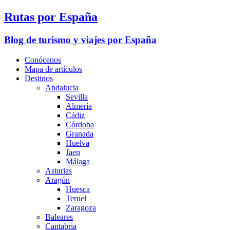
Rutas por España
Blog de turismo y viajes por España
Conócenos
Mapa de artículos
Destinos
Andalucia
Sevilla
Almería
Cádiz
Córdoba
Granada
Huelva
Jaen
Málaga
Asturias
Aragón
Huesca
Teruel
Zaragoza
Baleares
Cantabria