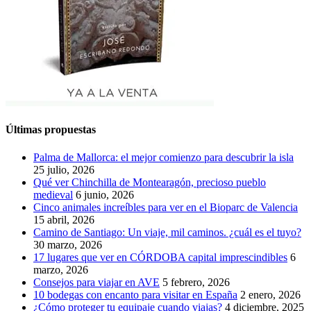
Últimas propuestas
Palma de Mallorca: el mejor comienzo para descubrir la isla
25 julio, 2026
Qué ver Chinchilla de Montearagón, precioso pueblo
medieval
6 junio, 2026
Cinco animales increíbles para ver en el Bioparc de Valencia
15 abril, 2026
Camino de Santiago: Un viaje, mil caminos. ¿cuál es el tuyo?
30 marzo, 2026
17 lugares que ver en CÓRDOBA capital imprescindibles
6
marzo, 2026
Consejos para viajar en AVE
5 febrero, 2026
10 bodegas con encanto para visitar en España
2 enero, 2026
¿Cómo proteger tu equipaje cuando viajas?
4 diciembre, 2025