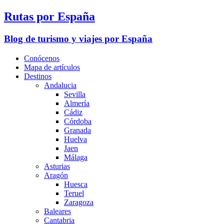
Rutas por España
Blog de turismo y viajes por España
Conócenos
Mapa de artículos
Destinos
Andalucia
Sevilla
Almería
Cádiz
Córdoba
Granada
Huelva
Jaen
Málaga
Asturias
Aragón
Huesca
Teruel
Zaragoza
Baleares
Cantabria