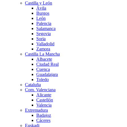
Castilla y León
Ávila
Burgos
León
Palencia
Salamanca
Segovia
Soria
Valladolid
Zamora
Castilla La Mancha
Albacete
Ciudad Real
Cuenca
Guadalajara
Toledo
Cataluña
Com. Valenciana
Alicante
Castellón
Valencia
Extremadura
Badajoz
Cáceres
Euskadi