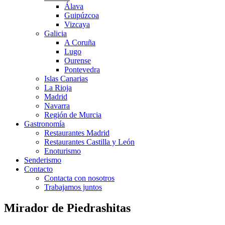
Álava
Guipúzcoa
Vizcaya
Galicia
A Coruña
Lugo
Ourense
Pontevedra
Islas Canarias
La Rioja
Madrid
Navarra
Región de Murcia
Gastronomía
Restaurantes Madrid
Restaurantes Castilla y León
Enoturismo
Senderismo
Contacto
Contacta con nosotros
Trabajamos juntos
Mirador de Piedrashitas