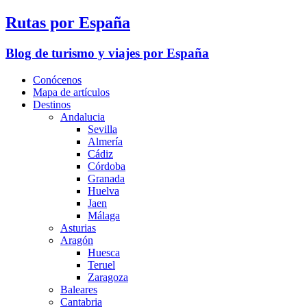
Rutas por España
Blog de turismo y viajes por España
Conócenos
Mapa de artículos
Destinos
Andalucia
Sevilla
Almería
Cádiz
Córdoba
Granada
Huelva
Jaen
Málaga
Asturias
Aragón
Huesca
Teruel
Zaragoza
Baleares
Cantabria