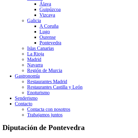
Álava
Guipúzcoa
Vizcaya
Galicia
A Coruña
Lugo
Ourense
Pontevedra
Islas Canarias
La Rioja
Madrid
Navarra
Región de Murcia
Gastronomía
Restaurantes Madrid
Restaurantes Castilla y León
Enoturismo
Senderismo
Contacto
Contacta con nosotros
Trabajamos juntos
Diputación de Pontevedra