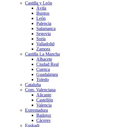
Castilla y León
Ávila
Burgos
León
Palencia
Salamanca
Segovia
Soria
Valladolid
Zamora
Castilla La Mancha
Albacete
Ciudad Real
Cuenca
Guadalajara
Toledo
Cataluña
Com. Valenciana
Alicante
Castellón
Valencia
Extremadura
Badajoz
Cáceres
Euskadi