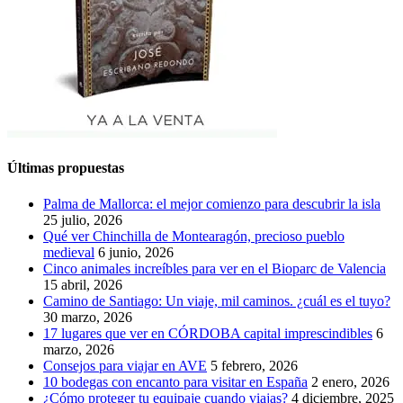
Últimas propuestas
Palma de Mallorca: el mejor comienzo para descubrir la isla
25 julio, 2026
Qué ver Chinchilla de Montearagón, precioso pueblo
medieval
6 junio, 2026
Cinco animales increíbles para ver en el Bioparc de Valencia
15 abril, 2026
Camino de Santiago: Un viaje, mil caminos. ¿cuál es el tuyo?
30 marzo, 2026
17 lugares que ver en CÓRDOBA capital imprescindibles
6
marzo, 2026
Consejos para viajar en AVE
5 febrero, 2026
10 bodegas con encanto para visitar en España
2 enero, 2026
¿Cómo proteger tu equipaje cuando viajas?
4 diciembre, 2025