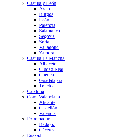
Castilla y León
Ávila
Burgos
León
Palencia
Salamanca
Segovia
Soria
Valladolid
Zamora
Castilla La Mancha
Albacete
Ciudad Real
Cuenca
Guadalajara
Toledo
Cataluña
Com. Valenciana
Alicante
Castellón
Valencia
Extremadura
Badajoz
Cáceres
Euskadi