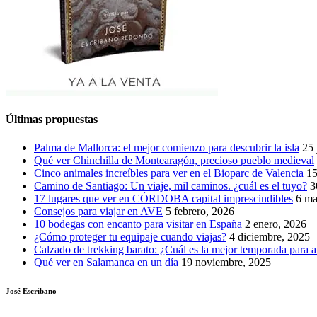
Últimas propuestas
Palma de Mallorca: el mejor comienzo para descubrir la isla
25 
Qué ver Chinchilla de Montearagón, precioso pueblo medieval
Cinco animales increíbles para ver en el Bioparc de Valencia
15
Camino de Santiago: Un viaje, mil caminos. ¿cuál es el tuyo?
3
17 lugares que ver en CÓRDOBA capital imprescindibles
6 ma
Consejos para viajar en AVE
5 febrero, 2026
10 bodegas con encanto para visitar en España
2 enero, 2026
¿Cómo proteger tu equipaje cuando viajas?
4 diciembre, 2025
Calzado de trekking barato: ¿Cuál es la mejor temporada para a
Qué ver en Salamanca en un día
19 noviembre, 2025
José Escribano