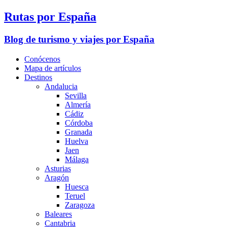
Rutas por España
Blog de turismo y viajes por España
Conócenos
Mapa de artículos
Destinos
Andalucia
Sevilla
Almería
Cádiz
Córdoba
Granada
Huelva
Jaen
Málaga
Asturias
Aragón
Huesca
Teruel
Zaragoza
Baleares
Cantabria