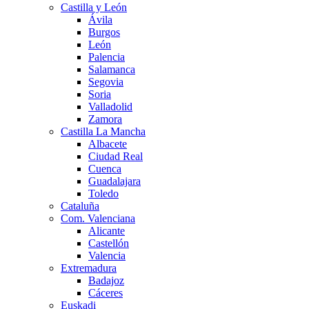
Castilla y León
Ávila
Burgos
León
Palencia
Salamanca
Segovia
Soria
Valladolid
Zamora
Castilla La Mancha
Albacete
Ciudad Real
Cuenca
Guadalajara
Toledo
Cataluña
Com. Valenciana
Alicante
Castellón
Valencia
Extremadura
Badajoz
Cáceres
Euskadi