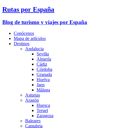
Rutas por España
Blog de turismo y viajes por España
Conócenos
Mapa de artículos
Destinos
Andalucia
Sevilla
Almería
Cádiz
Córdoba
Granada
Huelva
Jaen
Málaga
Asturias
Aragón
Huesca
Teruel
Zaragoza
Baleares
Cantabria