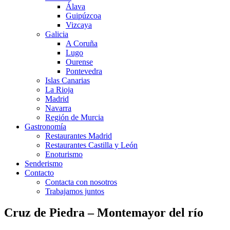
Álava
Guipúzcoa
Vizcaya
Galicia
A Coruña
Lugo
Ourense
Pontevedra
Islas Canarias
La Rioja
Madrid
Navarra
Región de Murcia
Gastronomía
Restaurantes Madrid
Restaurantes Castilla y León
Enoturismo
Senderismo
Contacto
Contacta con nosotros
Trabajamos juntos
Cruz de Piedra – Montemayor del río