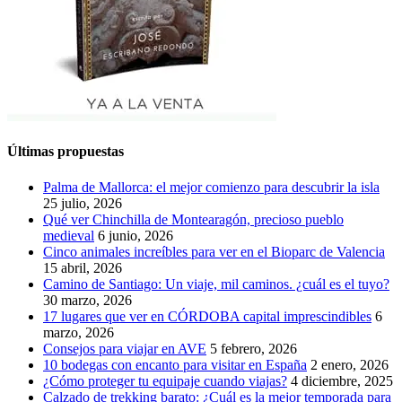
Últimas propuestas
Palma de Mallorca: el mejor comienzo para descubrir la isla
25 julio, 2026
Qué ver Chinchilla de Montearagón, precioso pueblo
medieval
6 junio, 2026
Cinco animales increíbles para ver en el Bioparc de Valencia
15 abril, 2026
Camino de Santiago: Un viaje, mil caminos. ¿cuál es el tuyo?
30 marzo, 2026
17 lugares que ver en CÓRDOBA capital imprescindibles
6
marzo, 2026
Consejos para viajar en AVE
5 febrero, 2026
10 bodegas con encanto para visitar en España
2 enero, 2026
¿Cómo proteger tu equipaje cuando viajas?
4 diciembre, 2025
Calzado de trekking barato: ¿Cuál es la mejor temporada para