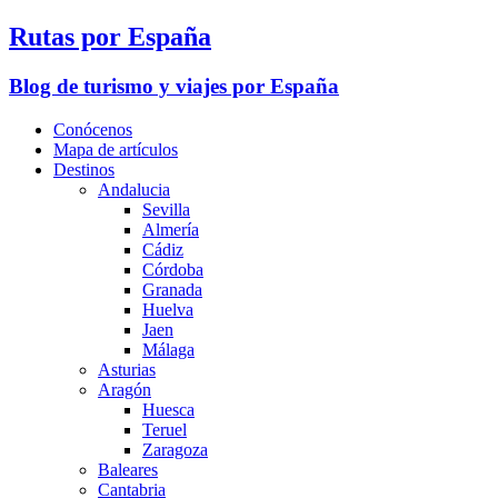
Rutas por España
Blog de turismo y viajes por España
Conócenos
Mapa de artículos
Destinos
Andalucia
Sevilla
Almería
Cádiz
Córdoba
Granada
Huelva
Jaen
Málaga
Asturias
Aragón
Huesca
Teruel
Zaragoza
Baleares
Cantabria