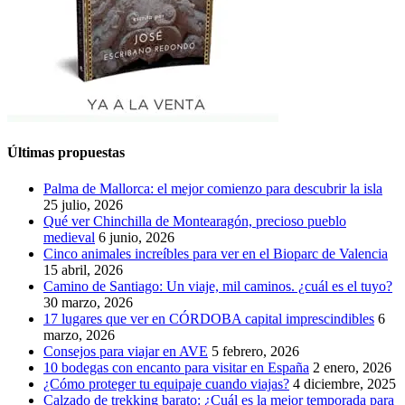
Últimas propuestas
Palma de Mallorca: el mejor comienzo para descubrir la isla
25 julio, 2026
Qué ver Chinchilla de Montearagón, precioso pueblo
medieval
6 junio, 2026
Cinco animales increíbles para ver en el Bioparc de Valencia
15 abril, 2026
Camino de Santiago: Un viaje, mil caminos. ¿cuál es el tuyo?
30 marzo, 2026
17 lugares que ver en CÓRDOBA capital imprescindibles
6
marzo, 2026
Consejos para viajar en AVE
5 febrero, 2026
10 bodegas con encanto para visitar en España
2 enero, 2026
¿Cómo proteger tu equipaje cuando viajas?
4 diciembre, 2025
Calzado de trekking barato: ¿Cuál es la mejor temporada para