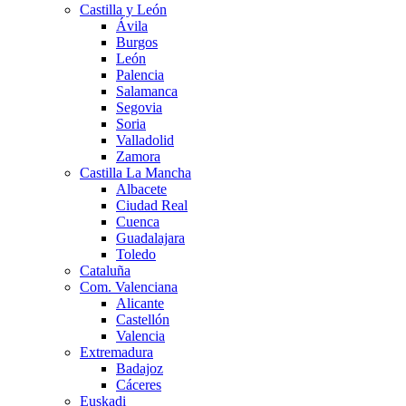
Castilla y León
Ávila
Burgos
León
Palencia
Salamanca
Segovia
Soria
Valladolid
Zamora
Castilla La Mancha
Albacete
Ciudad Real
Cuenca
Guadalajara
Toledo
Cataluña
Com. Valenciana
Alicante
Castellón
Valencia
Extremadura
Badajoz
Cáceres
Euskadi