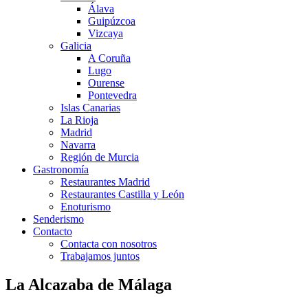
Álava
Guipúzcoa
Vizcaya
Galicia
A Coruña
Lugo
Ourense
Pontevedra
Islas Canarias
La Rioja
Madrid
Navarra
Región de Murcia
Gastronomía
Restaurantes Madrid
Restaurantes Castilla y León
Enoturismo
Senderismo
Contacto
Contacta con nosotros
Trabajamos juntos
La Alcazaba de Málaga