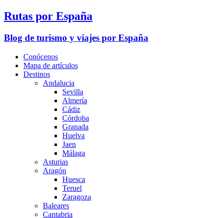
Rutas por España
Blog de turismo y viajes por España
Conócenos
Mapa de artículos
Destinos
Andalucia
Sevilla
Almería
Cádiz
Córdoba
Granada
Huelva
Jaen
Málaga
Asturias
Aragón
Huesca
Teruel
Zaragoza
Baleares
Cantabria