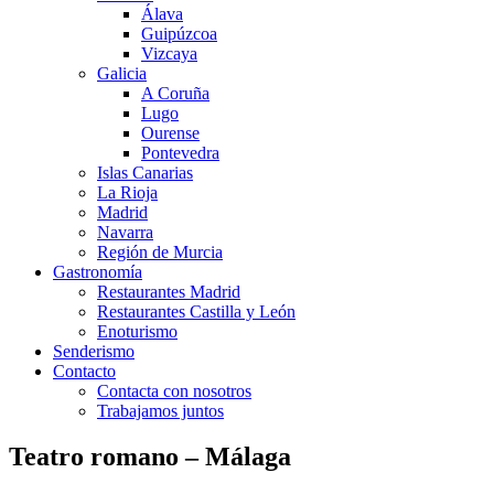
Álava
Guipúzcoa
Vizcaya
Galicia
A Coruña
Lugo
Ourense
Pontevedra
Islas Canarias
La Rioja
Madrid
Navarra
Región de Murcia
Gastronomía
Restaurantes Madrid
Restaurantes Castilla y León
Enoturismo
Senderismo
Contacto
Contacta con nosotros
Trabajamos juntos
Teatro romano – Málaga