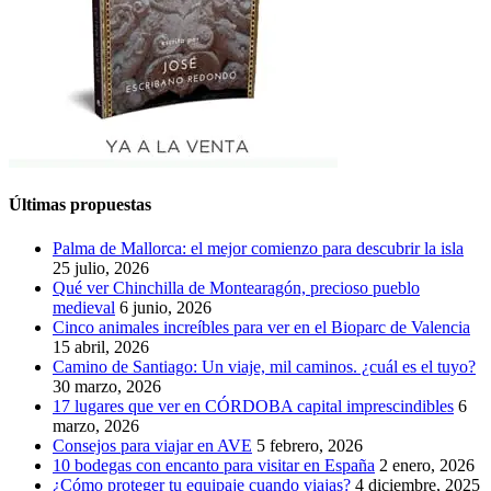
Últimas propuestas
Palma de Mallorca: el mejor comienzo para descubrir la isla
25 julio, 2026
Qué ver Chinchilla de Montearagón, precioso pueblo
medieval
6 junio, 2026
Cinco animales increíbles para ver en el Bioparc de Valencia
15 abril, 2026
Camino de Santiago: Un viaje, mil caminos. ¿cuál es el tuyo?
30 marzo, 2026
17 lugares que ver en CÓRDOBA capital imprescindibles
6
marzo, 2026
Consejos para viajar en AVE
5 febrero, 2026
10 bodegas con encanto para visitar en España
2 enero, 2026
¿Cómo proteger tu equipaje cuando viajas?
4 diciembre, 2025