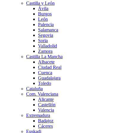
Castilla y León
Ávila
Burgos
León
Palencia
Salamanca
Segovia
Soria
Valladolid
Zamora
Castilla La Mancha
Albacete
Ciudad Real
Cuenca
Guadalajara
Toledo
Cataluña
Com. Valenciana
Alicante
Castellón
Valencia
Extremadura
Badajoz
Cáceres
Euskadi