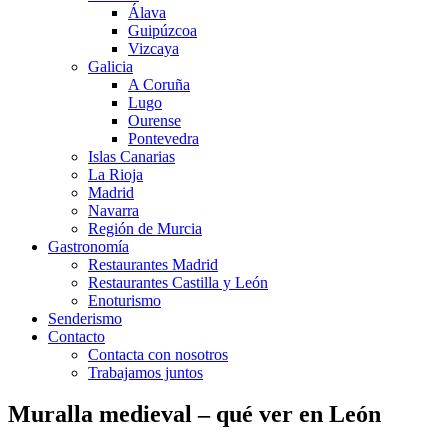
Álava
Guipúzcoa
Vizcaya
Galicia
A Coruña
Lugo
Ourense
Pontevedra
Islas Canarias
La Rioja
Madrid
Navarra
Región de Murcia
Gastronomía
Restaurantes Madrid
Restaurantes Castilla y León
Enoturismo
Senderismo
Contacto
Contacta con nosotros
Trabajamos juntos
Muralla medieval – qué ver en León