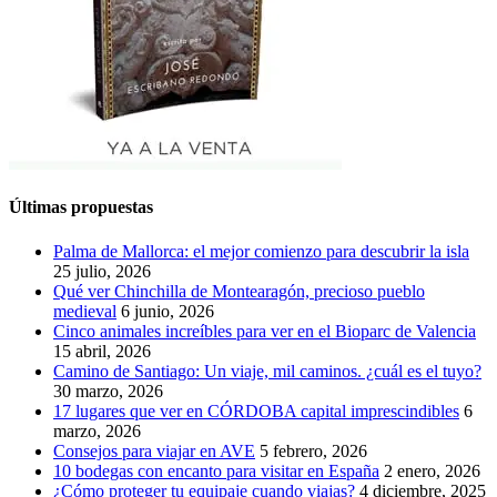
Últimas propuestas
Palma de Mallorca: el mejor comienzo para descubrir la isla
25 julio, 2026
Qué ver Chinchilla de Montearagón, precioso pueblo
medieval
6 junio, 2026
Cinco animales increíbles para ver en el Bioparc de Valencia
15 abril, 2026
Camino de Santiago: Un viaje, mil caminos. ¿cuál es el tuyo?
30 marzo, 2026
17 lugares que ver en CÓRDOBA capital imprescindibles
6
marzo, 2026
Consejos para viajar en AVE
5 febrero, 2026
10 bodegas con encanto para visitar en España
2 enero, 2026
¿Cómo proteger tu equipaje cuando viajas?
4 diciembre, 2025