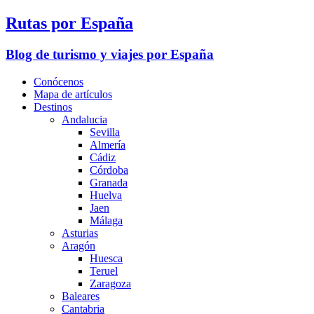
Rutas por España
Blog de turismo y viajes por España
Conócenos
Mapa de artículos
Destinos
Andalucia
Sevilla
Almería
Cádiz
Córdoba
Granada
Huelva
Jaen
Málaga
Asturias
Aragón
Huesca
Teruel
Zaragoza
Baleares
Cantabria