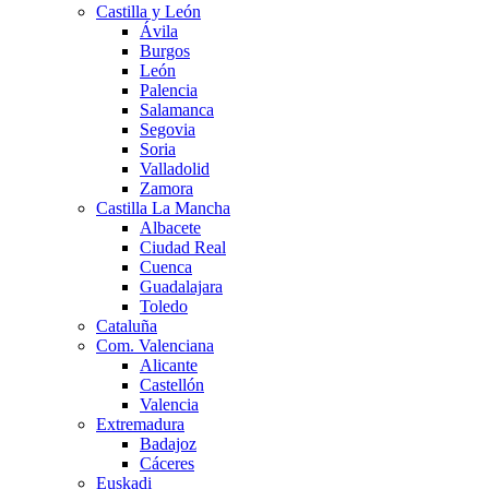
Castilla y León
Ávila
Burgos
León
Palencia
Salamanca
Segovia
Soria
Valladolid
Zamora
Castilla La Mancha
Albacete
Ciudad Real
Cuenca
Guadalajara
Toledo
Cataluña
Com. Valenciana
Alicante
Castellón
Valencia
Extremadura
Badajoz
Cáceres
Euskadi