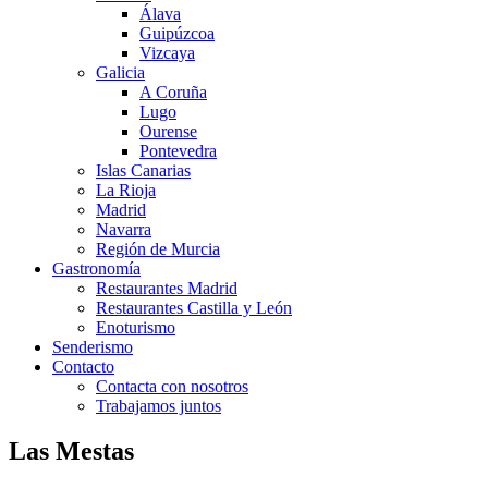
Álava
Guipúzcoa
Vizcaya
Galicia
A Coruña
Lugo
Ourense
Pontevedra
Islas Canarias
La Rioja
Madrid
Navarra
Región de Murcia
Gastronomía
Restaurantes Madrid
Restaurantes Castilla y León
Enoturismo
Senderismo
Contacto
Contacta con nosotros
Trabajamos juntos
Las Mestas