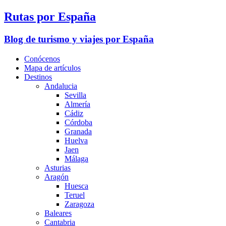
Rutas por España
Blog de turismo y viajes por España
Conócenos
Mapa de artículos
Destinos
Andalucia
Sevilla
Almería
Cádiz
Córdoba
Granada
Huelva
Jaen
Málaga
Asturias
Aragón
Huesca
Teruel
Zaragoza
Baleares
Cantabria