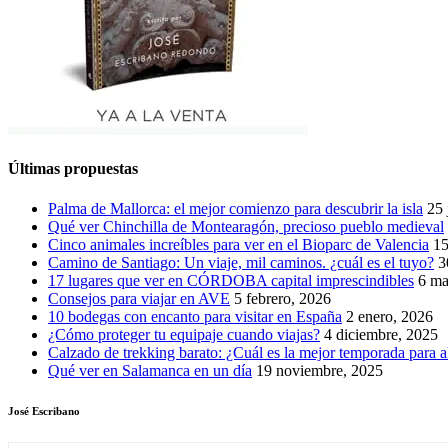
Últimas propuestas
Palma de Mallorca: el mejor comienzo para descubrir la isla
25 
Qué ver Chinchilla de Montearagón, precioso pueblo medieval
Cinco animales increíbles para ver en el Bioparc de Valencia
15
Camino de Santiago: Un viaje, mil caminos. ¿cuál es el tuyo?
3
17 lugares que ver en CÓRDOBA capital imprescindibles
6 ma
Consejos para viajar en AVE
5 febrero, 2026
10 bodegas con encanto para visitar en España
2 enero, 2026
¿Cómo proteger tu equipaje cuando viajas?
4 diciembre, 2025
Calzado de trekking barato: ¿Cuál es la mejor temporada para a
Qué ver en Salamanca en un día
19 noviembre, 2025
José Escribano