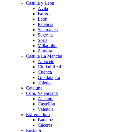
Castilla y León
Ávila
Burgos
León
Palencia
Salamanca
Segovia
Soria
Valladolid
Zamora
Castilla La Mancha
Albacete
Ciudad Real
Cuenca
Guadalajara
Toledo
Cataluña
Com. Valenciana
Alicante
Castellón
Valencia
Extremadura
Badajoz
Cáceres
Euskadi