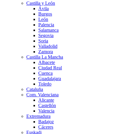
Castilla y León
Ávila
Burgos
León
Palencia
Salamanca
Segovia
Soria
Valladolid
Zamora
Castilla La Mancha
Albacete
Ciudad Real
Cuenca
Guadalajara
Toledo
Cataluña
Com. Valenciana
Alicante
Castellón
Valencia
Extremadura
Badajoz
Cáceres
Euskadi