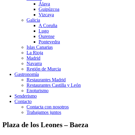
Álava
Guipúzcoa
Vizcaya
Galicia
A Coruña
Lugo
Ourense
Pontevedra
Islas Canarias
La Rioja
Madrid
Navarra
Región de Murcia
Gastronomía
Restaurantes Madrid
Restaurantes Castilla y León
Enoturismo
Senderismo
Contacto
Contacta con nosotros
Trabajamos juntos
Plaza de los Leones – Baeza