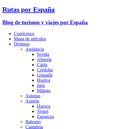
Rutas por España
Blog de turismo y viajes por España
Conócenos
Mapa de artículos
Destinos
Andalucia
Sevilla
Almería
Cádiz
Córdoba
Granada
Huelva
Jaen
Málaga
Asturias
Aragón
Huesca
Teruel
Zaragoza
Baleares
Cantabria