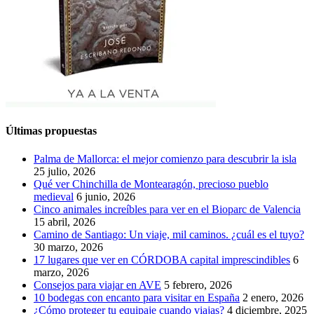
Últimas propuestas
Palma de Mallorca: el mejor comienzo para descubrir la isla
25 julio, 2026
Qué ver Chinchilla de Montearagón, precioso pueblo
medieval
6 junio, 2026
Cinco animales increíbles para ver en el Bioparc de Valencia
15 abril, 2026
Camino de Santiago: Un viaje, mil caminos. ¿cuál es el tuyo?
30 marzo, 2026
17 lugares que ver en CÓRDOBA capital imprescindibles
6
marzo, 2026
Consejos para viajar en AVE
5 febrero, 2026
10 bodegas con encanto para visitar en España
2 enero, 2026
¿Cómo proteger tu equipaje cuando viajas?
4 diciembre, 2025