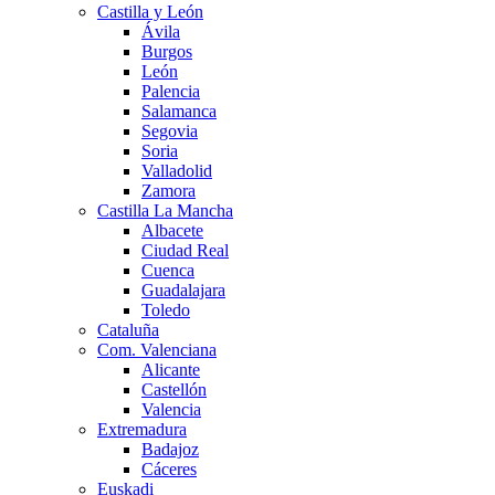
Castilla y León
Ávila
Burgos
León
Palencia
Salamanca
Segovia
Soria
Valladolid
Zamora
Castilla La Mancha
Albacete
Ciudad Real
Cuenca
Guadalajara
Toledo
Cataluña
Com. Valenciana
Alicante
Castellón
Valencia
Extremadura
Badajoz
Cáceres
Euskadi