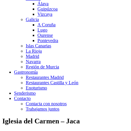
Álava
Guipúzcoa
Vizcaya
Galicia
A Coruña
Lugo
Ourense
Pontevedra
Islas Canarias
La Rioja
Madrid
Navarra
Región de Murcia
Gastronomía
Restaurantes Madrid
Restaurantes Castilla y León
Enoturismo
Senderismo
Contacto
Contacta con nosotros
Trabajamos juntos
Iglesia del Carmen – Jaca