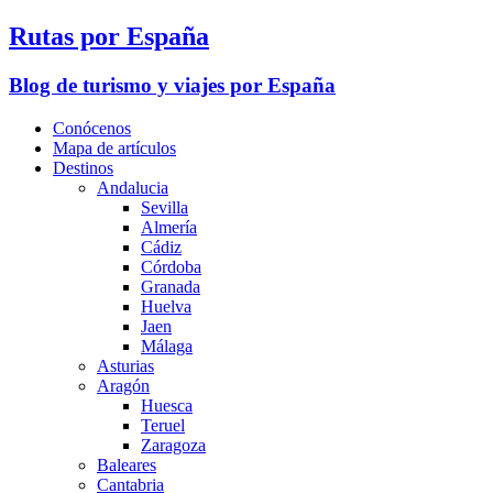
Rutas por España
Blog de turismo y viajes por España
Conócenos
Mapa de artículos
Destinos
Andalucia
Sevilla
Almería
Cádiz
Córdoba
Granada
Huelva
Jaen
Málaga
Asturias
Aragón
Huesca
Teruel
Zaragoza
Baleares
Cantabria