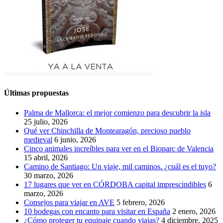
Últimas propuestas
Palma de Mallorca: el mejor comienzo para descubrir la isla
25 julio, 2026
Qué ver Chinchilla de Montearagón, precioso pueblo
medieval
6 junio, 2026
Cinco animales increíbles para ver en el Bioparc de Valencia
15 abril, 2026
Camino de Santiago: Un viaje, mil caminos. ¿cuál es el tuyo?
30 marzo, 2026
17 lugares que ver en CÓRDOBA capital imprescindibles
6
marzo, 2026
Consejos para viajar en AVE
5 febrero, 2026
10 bodegas con encanto para visitar en España
2 enero, 2026
¿Cómo proteger tu equipaje cuando viajas?
4 diciembre, 2025