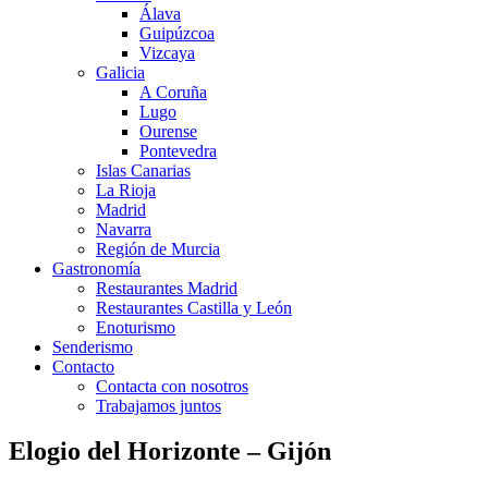
Álava
Guipúzcoa
Vizcaya
Galicia
A Coruña
Lugo
Ourense
Pontevedra
Islas Canarias
La Rioja
Madrid
Navarra
Región de Murcia
Gastronomía
Restaurantes Madrid
Restaurantes Castilla y León
Enoturismo
Senderismo
Contacto
Contacta con nosotros
Trabajamos juntos
Elogio del Horizonte – Gijón