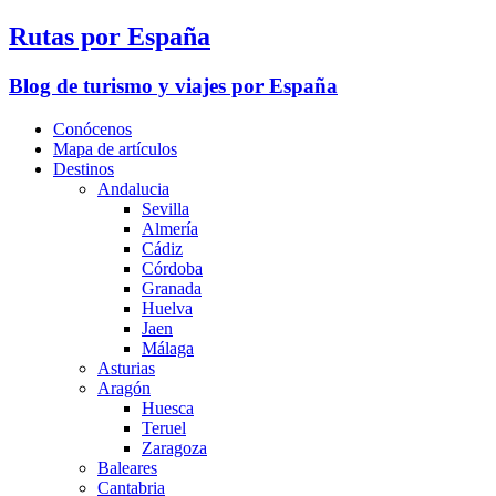
Rutas por España
Blog de turismo y viajes por España
Conócenos
Mapa de artículos
Destinos
Andalucia
Sevilla
Almería
Cádiz
Córdoba
Granada
Huelva
Jaen
Málaga
Asturias
Aragón
Huesca
Teruel
Zaragoza
Baleares
Cantabria