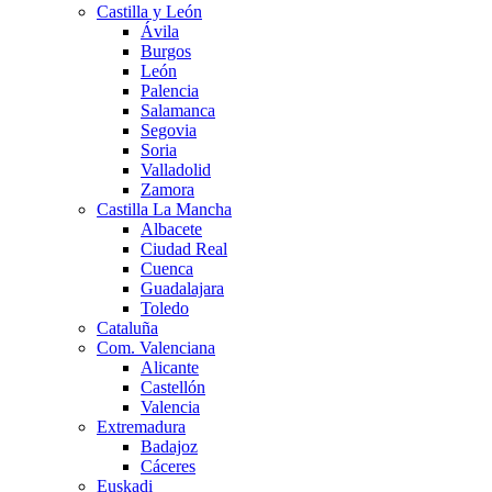
Castilla y León
Ávila
Burgos
León
Palencia
Salamanca
Segovia
Soria
Valladolid
Zamora
Castilla La Mancha
Albacete
Ciudad Real
Cuenca
Guadalajara
Toledo
Cataluña
Com. Valenciana
Alicante
Castellón
Valencia
Extremadura
Badajoz
Cáceres
Euskadi