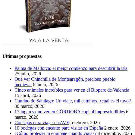
Últimas propuestas
Palma de Mallorca: el mejor comienzo para descubrir la isla
25 julio, 2026
Qué ver Chinchilla de Montearagón, precioso pueblo
medieval
6 junio, 2026
Cinco animales increíbles para ver en el Bioparc de Valencia
15 abril, 2026
Camino de Santiago: Un viaje, mil caminos. ¿cuál es el tuyo?
30 marzo, 2026
17 lugares que ver en CÓRDOBA capital imprescindibles
6
marzo, 2026
Consejos para viajar en AVE
5 febrero, 2026
10 bodegas con encanto para visitar en España
2 enero, 2026
¿Cómo proteger tu equipaje cuando viajas?
4 diciembre, 2025