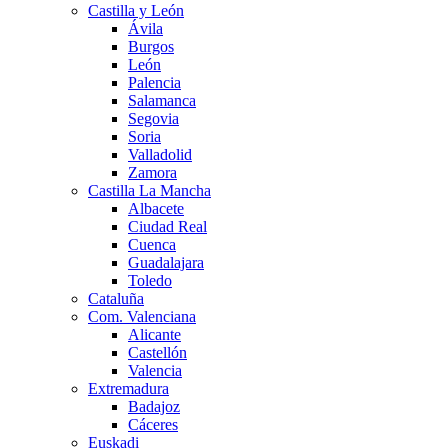
Castilla y León
Ávila
Burgos
León
Palencia
Salamanca
Segovia
Soria
Valladolid
Zamora
Castilla La Mancha
Albacete
Ciudad Real
Cuenca
Guadalajara
Toledo
Cataluña
Com. Valenciana
Alicante
Castellón
Valencia
Extremadura
Badajoz
Cáceres
Euskadi