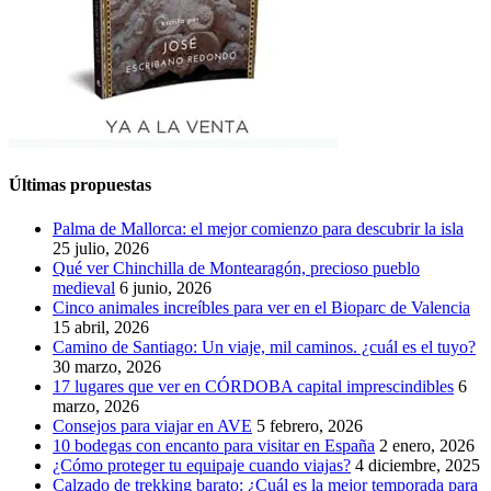
Últimas propuestas
Palma de Mallorca: el mejor comienzo para descubrir la isla
25 julio, 2026
Qué ver Chinchilla de Montearagón, precioso pueblo
medieval
6 junio, 2026
Cinco animales increíbles para ver en el Bioparc de Valencia
15 abril, 2026
Camino de Santiago: Un viaje, mil caminos. ¿cuál es el tuyo?
30 marzo, 2026
17 lugares que ver en CÓRDOBA capital imprescindibles
6
marzo, 2026
Consejos para viajar en AVE
5 febrero, 2026
10 bodegas con encanto para visitar en España
2 enero, 2026
¿Cómo proteger tu equipaje cuando viajas?
4 diciembre, 2025
Calzado de trekking barato: ¿Cuál es la mejor temporada para