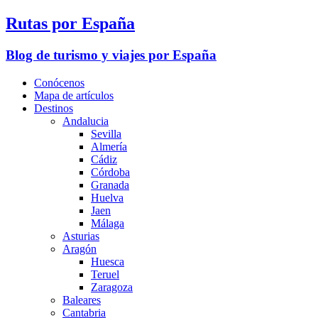
Rutas por España
Blog de turismo y viajes por España
Conócenos
Mapa de artículos
Destinos
Andalucia
Sevilla
Almería
Cádiz
Córdoba
Granada
Huelva
Jaen
Málaga
Asturias
Aragón
Huesca
Teruel
Zaragoza
Baleares
Cantabria