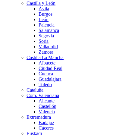
Castilla y León
Ávila
Burgos
León
Palencia
Salamanca
Segovia
Soria
Valladolid
Zamora
Castilla La Mancha
Albacete
Ciudad Real
Cuenca
Guadalajara
Toledo
Cataluña
Com. Valenciana
Alicante
Castellón
Valencia
Extremadura
Badajoz
Cáceres
Euskadi