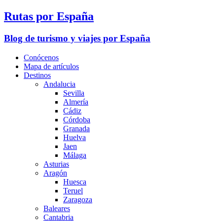
Rutas por España
Blog de turismo y viajes por España
Conócenos
Mapa de artículos
Destinos
Andalucia
Sevilla
Almería
Cádiz
Córdoba
Granada
Huelva
Jaen
Málaga
Asturias
Aragón
Huesca
Teruel
Zaragoza
Baleares
Cantabria