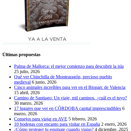
Últimas propuestas
Palma de Mallorca: el mejor comienzo para descubrir la isla
25 julio, 2026
Qué ver Chinchilla de Montearagón, precioso pueblo
medieval
6 junio, 2026
Cinco animales increíbles para ver en el Bioparc de Valencia
15 abril, 2026
Camino de Santiago: Un viaje, mil caminos. ¿cuál es el tuyo?
30 marzo, 2026
17 lugares que ver en CÓRDOBA capital imprescindibles
6
marzo, 2026
Consejos para viajar en AVE
5 febrero, 2026
10 bodegas con encanto para visitar en España
2 enero, 2026
¿Cómo proteger tu equipaje cuando viajas?
4 diciembre, 2025