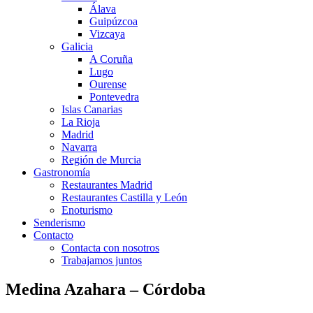
Álava
Guipúzcoa
Vizcaya
Galicia
A Coruña
Lugo
Ourense
Pontevedra
Islas Canarias
La Rioja
Madrid
Navarra
Región de Murcia
Gastronomía
Restaurantes Madrid
Restaurantes Castilla y León
Enoturismo
Senderismo
Contacto
Contacta con nosotros
Trabajamos juntos
Medina Azahara – Córdoba