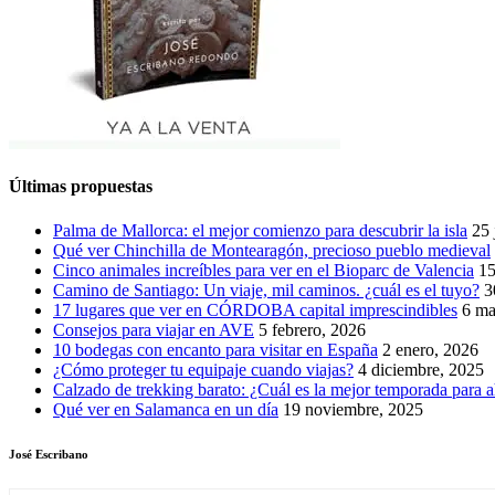
Últimas propuestas
Palma de Mallorca: el mejor comienzo para descubrir la isla
25 
Qué ver Chinchilla de Montearagón, precioso pueblo medieval
Cinco animales increíbles para ver en el Bioparc de Valencia
15
Camino de Santiago: Un viaje, mil caminos. ¿cuál es el tuyo?
3
17 lugares que ver en CÓRDOBA capital imprescindibles
6 ma
Consejos para viajar en AVE
5 febrero, 2026
10 bodegas con encanto para visitar en España
2 enero, 2026
¿Cómo proteger tu equipaje cuando viajas?
4 diciembre, 2025
Calzado de trekking barato: ¿Cuál es la mejor temporada para a
Qué ver en Salamanca en un día
19 noviembre, 2025
José Escribano