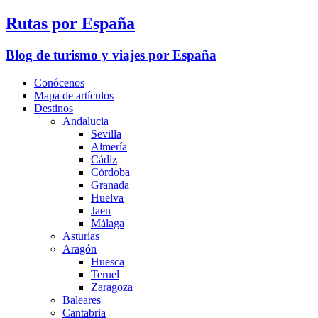
Rutas por España
Blog de turismo y viajes por España
Conócenos
Mapa de artículos
Destinos
Andalucia
Sevilla
Almería
Cádiz
Córdoba
Granada
Huelva
Jaen
Málaga
Asturias
Aragón
Huesca
Teruel
Zaragoza
Baleares
Cantabria