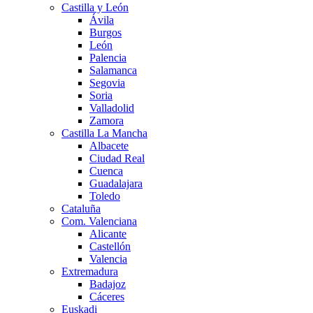
Castilla y León
Ávila
Burgos
León
Palencia
Salamanca
Segovia
Soria
Valladolid
Zamora
Castilla La Mancha
Albacete
Ciudad Real
Cuenca
Guadalajara
Toledo
Cataluña
Com. Valenciana
Alicante
Castellón
Valencia
Extremadura
Badajoz
Cáceres
Euskadi