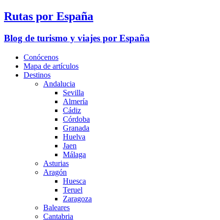
Rutas por España
Blog de turismo y viajes por España
Conócenos
Mapa de artículos
Destinos
Andalucia
Sevilla
Almería
Cádiz
Córdoba
Granada
Huelva
Jaen
Málaga
Asturias
Aragón
Huesca
Teruel
Zaragoza
Baleares
Cantabria