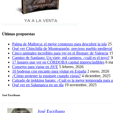
Últimas propuestas
Palma de Mallorca: el mejor comienzo para descubrir la isla
25 
Qué ver Chinchilla de Montearagón, precioso pueblo medieval
Cinco animales increíbles para ver en el Bioparc de Valencia
15
Camino de Santiago: Un viaje, mil caminos. ¿cuál es el tuyo?
3
17 lugares que ver en CÓRDOBA capital imprescindibles
6 ma
Consejos para viajar en AVE
5 febrero, 2026
10 bodegas con encanto para visitar en España
2 enero, 2026
¿Cómo proteger tu equipaje cuando viajas?
4 diciembre, 2025
Calzado de trekking barato: ¿Cuál es la mejor temporada para a
Qué ver en Salamanca en un día
19 noviembre, 2025
José Escribano
José Escribano