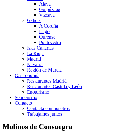
Álava
Guipúzcoa
Vizcaya
Galicia
A Coruña
Lugo
Ourense
Pontevedra
Islas Canarias
La Rioja
Madrid
Navarra
Región de Murcia
Gastronomía
Restaurantes Madrid
Restaurantes Castilla y León
Enoturismo
Senderismo
Contacto
Contacta con nosotros
Trabajamos juntos
Molinos de Consuegra