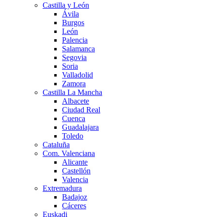
Castilla y León
Ávila
Burgos
León
Palencia
Salamanca
Segovia
Soria
Valladolid
Zamora
Castilla La Mancha
Albacete
Ciudad Real
Cuenca
Guadalajara
Toledo
Cataluña
Com. Valenciana
Alicante
Castellón
Valencia
Extremadura
Badajoz
Cáceres
Euskadi