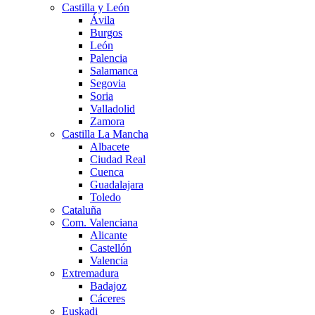
Castilla y León
Ávila
Burgos
León
Palencia
Salamanca
Segovia
Soria
Valladolid
Zamora
Castilla La Mancha
Albacete
Ciudad Real
Cuenca
Guadalajara
Toledo
Cataluña
Com. Valenciana
Alicante
Castellón
Valencia
Extremadura
Badajoz
Cáceres
Euskadi