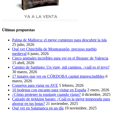
Últimas propuestas
Palma de Mallorca: el mejor comienzo para descubrir la isla
25 julio, 2026
Qué ver Chinchilla de Montearagón, precioso pueblo
medieval
6 junio, 2026
Cinco animales increíbles para ver en el Bioparc de Valencia
15 abril, 2026
Camino de Santiago: Un viaje, mil caminos. ¿cuál es el tuyo?
30 marzo, 2026
17 lugares que ver en CÓRDOBA capital imprescindibles
6
marzo, 2026
Consejos para viajar en AVE
5 febrero, 2026
10 bodegas con encanto para visitar en España
2 enero, 2026
¿Cómo proteger tu equipaje cuando viajas?
4 diciembre, 2025
Calzado de trekking barato: ¿Cuál es la mejor temporada para
ahorrar en tus botas?
21 noviembre, 2025
Qué ver en Salamanca en un día
19 noviembre, 2025