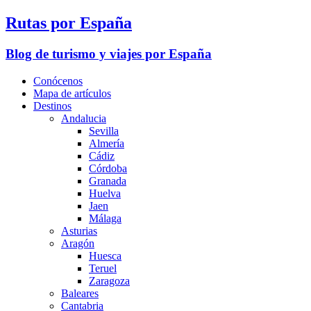
Rutas por España
Blog de turismo y viajes por España
Conócenos
Mapa de artículos
Destinos
Andalucia
Sevilla
Almería
Cádiz
Córdoba
Granada
Huelva
Jaen
Málaga
Asturias
Aragón
Huesca
Teruel
Zaragoza
Baleares
Cantabria