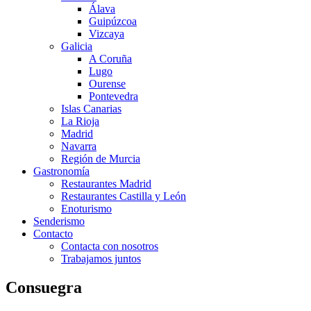
Álava
Guipúzcoa
Vizcaya
Galicia
A Coruña
Lugo
Ourense
Pontevedra
Islas Canarias
La Rioja
Madrid
Navarra
Región de Murcia
Gastronomía
Restaurantes Madrid
Restaurantes Castilla y León
Enoturismo
Senderismo
Contacto
Contacta con nosotros
Trabajamos juntos
Consuegra