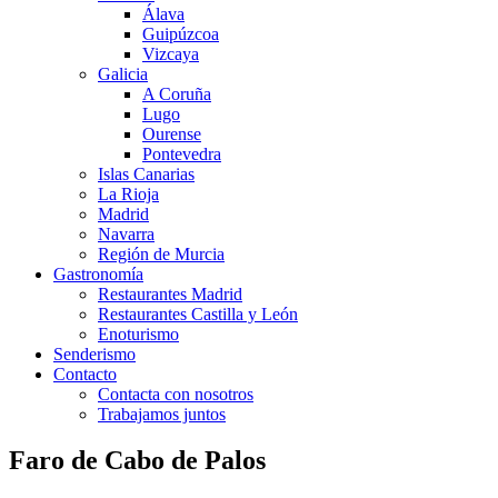
Álava
Guipúzcoa
Vizcaya
Galicia
A Coruña
Lugo
Ourense
Pontevedra
Islas Canarias
La Rioja
Madrid
Navarra
Región de Murcia
Gastronomía
Restaurantes Madrid
Restaurantes Castilla y León
Enoturismo
Senderismo
Contacto
Contacta con nosotros
Trabajamos juntos
Faro de Cabo de Palos