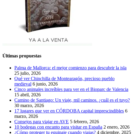
Últimas propuestas
Palma de Mallorca: el mejor comienzo para descubrir la isla
25 julio, 2026
Qué ver Chinchilla de Montearagón, precioso pueblo
medieval
6 junio, 2026
Cinco animales increíbles para ver en el Bioparc de Valencia
15 abril, 2026
Camino de Santiago: Un viaje, mil caminos. ¿cuál es el tuyo?
30 marzo, 2026
17 lugares que ver en CÓRDOBA capital imprescindibles
6
marzo, 2026
Consejos para viajar en AVE
5 febrero, 2026
10 bodegas con encanto para visitar en España
2 enero, 2026
¿Cómo proteger tu equipaje cuando viajas?
4 diciembre, 2025