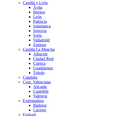
Castilla y León
Ávila
Burgos
León
Palencia
Salamanca
Segovia
Soria
Valladolid
Zamora
Castilla La Mancha
Albacete
Ciudad Real
Cuenca
Guadalajara
Toledo
Cataluña
Com. Valenciana
Alicante
Castellón
Valencia
Extremadura
Badajoz
Cáceres
Euskadi