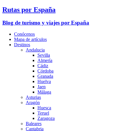
Rutas por España
Blog de turismo y viajes por España
Conócenos
Mapa de artículos
Destinos
Andalucia
Sevilla
Almería
Cádiz
Córdoba
Granada
Huelva
Jaen
Málaga
Asturias
Aragón
Huesca
Teruel
Zaragoza
Baleares
Cantabria