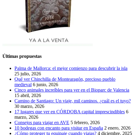
Últimas propuestas
Palma de Mallorca: el mejor comienzo para descubrir la isla
25 julio, 2026
Qué ver Chinchilla de Montearagón, precioso pueblo
medieval
6 junio, 2026
Cinco animales increíbles para ver en el Bioparc de Valencia
15 abril, 2026
Camino de Santiago: Un viaje, mil caminos. ¿cuál es el tuyo?
30 marzo, 2026
17 lugares que ver en CÓRDOBA capital imprescindibles
6
marzo, 2026
Consejos para viajar en AVE
5 febrero, 2026
10 bodegas con encanto para visitar en España
2 enero, 2026
¿Cómo proteger tu equipaje cuando viajas?
4 diciembre, 2025