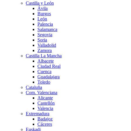
Castilla y León
Ávila
Burgos
León
Palencia
Salamanca
Segovia
Soria
Valladolid
Zamora
Castilla La Mancha
Albacete
Ciudad Real
Cuenca
Guadalajara
Toledo
Cataluña
Com. Valenciana
Alicante
Castellón
Valencia
Extremadura
Badajoz
Cáceres
Euskadi