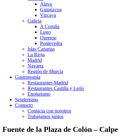
Álava
Guipúzcoa
Vizcaya
Galicia
A Coruña
Lugo
Ourense
Pontevedra
Islas Canarias
La Rioja
Madrid
Navarra
Región de Murcia
Gastronomía
Restaurantes Madrid
Restaurantes Castilla y León
Enoturismo
Senderismo
Contacto
Contacta con nosotros
Trabajamos juntos
Fuente de la Plaza de Colón – Calpe