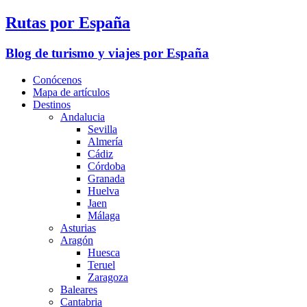
Rutas por España
Blog de turismo y viajes por España
Conócenos
Mapa de artículos
Destinos
Andalucia
Sevilla
Almería
Cádiz
Córdoba
Granada
Huelva
Jaen
Málaga
Asturias
Aragón
Huesca
Teruel
Zaragoza
Baleares
Cantabria