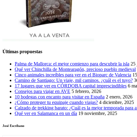
Últimas propuestas
Palma de Mallorca: el mejor comienzo para descubrir la isla
25 
Qué ver Chinchilla de Montearagón, precioso pueblo medieval
Cinco animales increíbles para ver en el Bioparc de Valencia
15
Camino de Santiago: Un viaje, mil caminos. ¿cuál es el tuyo?
3
17 lugares que ver en CÓRDOBA capital imprescindibles
6 ma
Consejos para viajar en AVE
5 febrero, 2026
10 bodegas con encanto para visitar en España
2 enero, 2026
¿Cómo proteger tu equipaje cuando viajas?
4 diciembre, 2025
Calzado de trekking barato: ¿Cuál es la mejor temporada para a
Qué ver en Salamanca en un día
19 noviembre, 2025
José Escribano