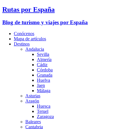
Rutas por España
Blog de turismo y viajes por España
Conócenos
Mapa de artículos
Destinos
Andalucia
Sevilla
Almería
Cádiz
Córdoba
Granada
Huelva
Jaen
Málaga
Asturias
Aragón
Huesca
Teruel
Zaragoza
Baleares
Cantabria