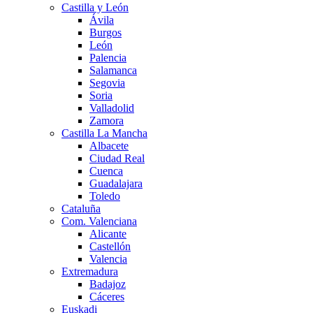
Castilla y León
Ávila
Burgos
León
Palencia
Salamanca
Segovia
Soria
Valladolid
Zamora
Castilla La Mancha
Albacete
Ciudad Real
Cuenca
Guadalajara
Toledo
Cataluña
Com. Valenciana
Alicante
Castellón
Valencia
Extremadura
Badajoz
Cáceres
Euskadi