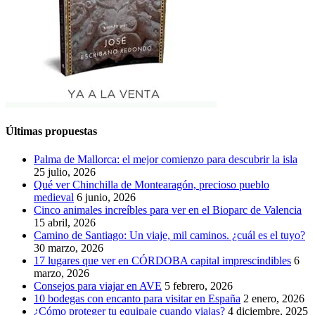
Últimas propuestas
Palma de Mallorca: el mejor comienzo para descubrir la isla
25 julio, 2026
Qué ver Chinchilla de Montearagón, precioso pueblo
medieval
6 junio, 2026
Cinco animales increíbles para ver en el Bioparc de Valencia
15 abril, 2026
Camino de Santiago: Un viaje, mil caminos. ¿cuál es el tuyo?
30 marzo, 2026
17 lugares que ver en CÓRDOBA capital imprescindibles
6
marzo, 2026
Consejos para viajar en AVE
5 febrero, 2026
10 bodegas con encanto para visitar en España
2 enero, 2026
¿Cómo proteger tu equipaje cuando viajas?
4 diciembre, 2025