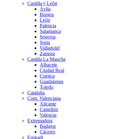
Castilla y León
Ávila
Burgos
León
Palencia
Salamanca
Segovia
Soria
Valladolid
Zamora
Castilla La Mancha
Albacete
Ciudad Real
Cuenca
Guadalajara
Toledo
Cataluña
Com. Valenciana
Alicante
Castellón
Valencia
Extremadura
Badajoz
Cáceres
Euskadi