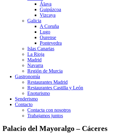
Álava
Guipúzcoa
Vizcaya
Galicia
A Coruña
Lugo
Ourense
Pontevedra
Islas Canarias
La Rioja
Madrid
Navarra
Región de Murcia
Gastronomía
Restaurantes Madrid
Restaurantes Castilla y León
Enoturismo
Senderismo
Contacto
Contacta con nosotros
Trabajamos juntos
Palacio del Mayoralgo – Cáceres