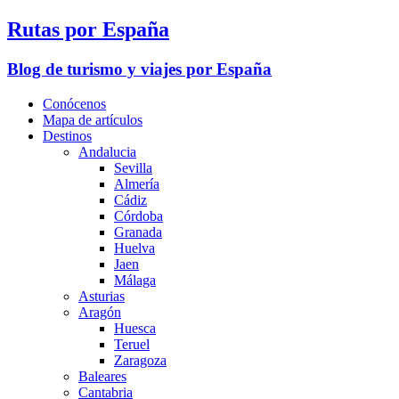
Rutas por España
Blog de turismo y viajes por España
Conócenos
Mapa de artículos
Destinos
Andalucia
Sevilla
Almería
Cádiz
Córdoba
Granada
Huelva
Jaen
Málaga
Asturias
Aragón
Huesca
Teruel
Zaragoza
Baleares
Cantabria