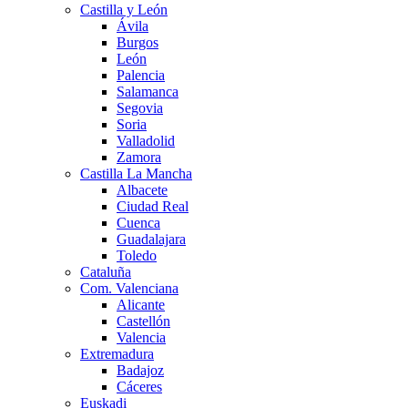
Castilla y León
Ávila
Burgos
León
Palencia
Salamanca
Segovia
Soria
Valladolid
Zamora
Castilla La Mancha
Albacete
Ciudad Real
Cuenca
Guadalajara
Toledo
Cataluña
Com. Valenciana
Alicante
Castellón
Valencia
Extremadura
Badajoz
Cáceres
Euskadi