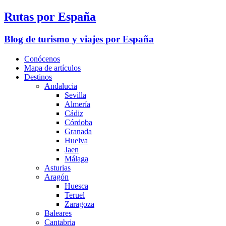
Rutas por España
Blog de turismo y viajes por España
Conócenos
Mapa de artículos
Destinos
Andalucia
Sevilla
Almería
Cádiz
Córdoba
Granada
Huelva
Jaen
Málaga
Asturias
Aragón
Huesca
Teruel
Zaragoza
Baleares
Cantabria