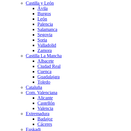
Castilla y León
Ávila
Burgos
León
Palencia
Salamanca
Segovia
Soria
Valladolid
Zamora
Castilla La Mancha
Albacete
Ciudad Real
Cuenca
Guadalajara
Toledo
Cataluña
Com. Valenciana
Alicante
Castellón
Valencia
Extremadura
Badajoz
Cáceres
Euskadi