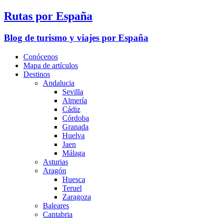
Rutas por España
Blog de turismo y viajes por España
Conócenos
Mapa de artículos
Destinos
Andalucia
Sevilla
Almería
Cádiz
Córdoba
Granada
Huelva
Jaen
Málaga
Asturias
Aragón
Huesca
Teruel
Zaragoza
Baleares
Cantabria