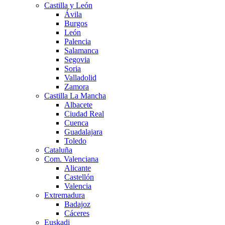
Castilla y León
Ávila
Burgos
León
Palencia
Salamanca
Segovia
Soria
Valladolid
Zamora
Castilla La Mancha
Albacete
Ciudad Real
Cuenca
Guadalajara
Toledo
Cataluña
Com. Valenciana
Alicante
Castellón
Valencia
Extremadura
Badajoz
Cáceres
Euskadi