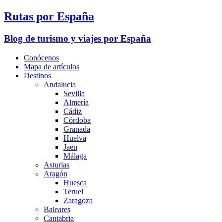
Rutas por España
Blog de turismo y viajes por España
Conócenos
Mapa de artículos
Destinos
Andalucia
Sevilla
Almería
Cádiz
Córdoba
Granada
Huelva
Jaen
Málaga
Asturias
Aragón
Huesca
Teruel
Zaragoza
Baleares
Cantabria