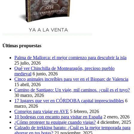
Últimas propuestas
Palma de Mallorca: el mejor comienzo para descubrir la isla
25 julio, 2026
Qué ver Chinchilla de Montearagón, precioso pueblo
medieval
6 junio, 2026
Cinco animales increíbles para ver en el Bioparc de Valencia
15 abril, 2026
Camino de Santiago: Un viaje, mil caminos. ¿cuál es el tuyo?
30 marzo, 2026
17 lugares que ver en CÓRDOBA capital imprescindibles
6
marzo, 2026
Consejos para viajar en AVE
5 febrero, 2026
10 bodegas con encanto para visitar en España
2 enero, 2026
¿Cómo proteger tu equipaje cuando viajas?
4 diciembre, 2025
Calzado de trekking barato: ¿Cuál es la mejor temporada para
ahorrar en tus botas?
21 noviembre, 2025