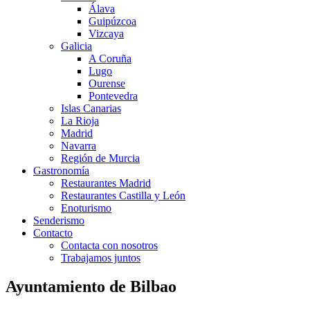
Álava
Guipúzcoa
Vizcaya
Galicia
A Coruña
Lugo
Ourense
Pontevedra
Islas Canarias
La Rioja
Madrid
Navarra
Región de Murcia
Gastronomía
Restaurantes Madrid
Restaurantes Castilla y León
Enoturismo
Senderismo
Contacto
Contacta con nosotros
Trabajamos juntos
Ayuntamiento de Bilbao