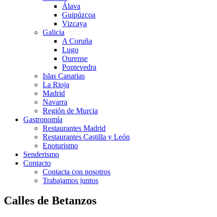
Álava
Guipúzcoa
Vizcaya
Galicia
A Coruña
Lugo
Ourense
Pontevedra
Islas Canarias
La Rioja
Madrid
Navarra
Región de Murcia
Gastronomía
Restaurantes Madrid
Restaurantes Castilla y León
Enoturismo
Senderismo
Contacto
Contacta con nosotros
Trabajamos juntos
Calles de Betanzos