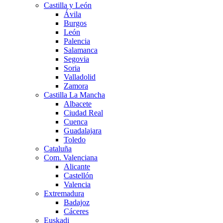
Castilla y León
Ávila
Burgos
León
Palencia
Salamanca
Segovia
Soria
Valladolid
Zamora
Castilla La Mancha
Albacete
Ciudad Real
Cuenca
Guadalajara
Toledo
Cataluña
Com. Valenciana
Alicante
Castellón
Valencia
Extremadura
Badajoz
Cáceres
Euskadi