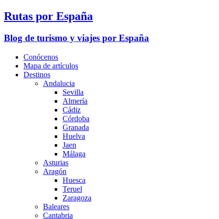
Rutas por España
Blog de turismo y viajes por España
Conócenos
Mapa de artículos
Destinos
Andalucia
Sevilla
Almería
Cádiz
Córdoba
Granada
Huelva
Jaen
Málaga
Asturias
Aragón
Huesca
Teruel
Zaragoza
Baleares
Cantabria