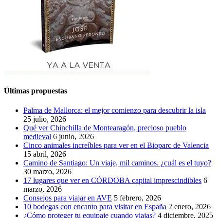
Últimas propuestas
Palma de Mallorca: el mejor comienzo para descubrir la isla
25 julio, 2026
Qué ver Chinchilla de Montearagón, precioso pueblo
medieval
6 junio, 2026
Cinco animales increíbles para ver en el Bioparc de Valencia
15 abril, 2026
Camino de Santiago: Un viaje, mil caminos. ¿cuál es el tuyo?
30 marzo, 2026
17 lugares que ver en CÓRDOBA capital imprescindibles
6
marzo, 2026
Consejos para viajar en AVE
5 febrero, 2026
10 bodegas con encanto para visitar en España
2 enero, 2026
¿Cómo proteger tu equipaje cuando viajas?
4 diciembre, 2025