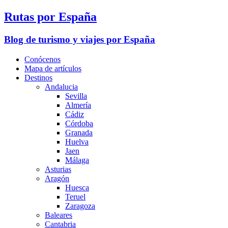
Rutas por España
Blog de turismo y viajes por España
Conócenos
Mapa de artículos
Destinos
Andalucia
Sevilla
Almería
Cádiz
Córdoba
Granada
Huelva
Jaen
Málaga
Asturias
Aragón
Huesca
Teruel
Zaragoza
Baleares
Cantabria