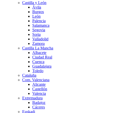
Castilla y León
Ávila
Burgos
León
Palencia
Salamanca
Segovia
Soria
Valladolid
Zamora
Castilla La Mancha
Albacete
Ciudad Real
Cuenca
Guadalajara
Toledo
Cataluña
Com. Valenciana
Alicante
Castellón
Valencia
Extremadura
Badajoz
Cáceres
Euskadi