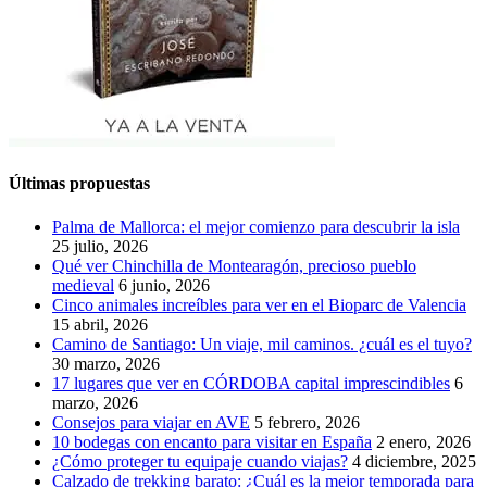
Últimas propuestas
Palma de Mallorca: el mejor comienzo para descubrir la isla
25 julio, 2026
Qué ver Chinchilla de Montearagón, precioso pueblo
medieval
6 junio, 2026
Cinco animales increíbles para ver en el Bioparc de Valencia
15 abril, 2026
Camino de Santiago: Un viaje, mil caminos. ¿cuál es el tuyo?
30 marzo, 2026
17 lugares que ver en CÓRDOBA capital imprescindibles
6
marzo, 2026
Consejos para viajar en AVE
5 febrero, 2026
10 bodegas con encanto para visitar en España
2 enero, 2026
¿Cómo proteger tu equipaje cuando viajas?
4 diciembre, 2025
Calzado de trekking barato: ¿Cuál es la mejor temporada para