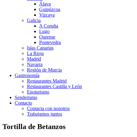
Álava
Guipúzcoa
Vizcaya
Galicia
A Coruña
Lugo
Ourense
Pontevedra
Islas Canarias
La Rioja
Madrid
Navarra
Región de Murcia
Gastronomía
Restaurantes Madrid
Restaurantes Castilla y León
Enoturismo
Senderismo
Contacto
Contacta con nosotros
Trabajamos juntos
Tortilla de Betanzos