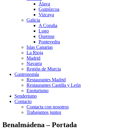
Álava
Guipúzcoa
Vizcaya
Galicia
A Coruña
Lugo
Ourense
Pontevedra
Islas Canarias
La Rioja
Madrid
Navarra
Región de Murcia
Gastronomía
Restaurantes Madrid
Restaurantes Castilla y León
Enoturismo
Senderismo
Contacto
Contacta con nosotros
Trabajamos juntos
Benalmádena – Portada