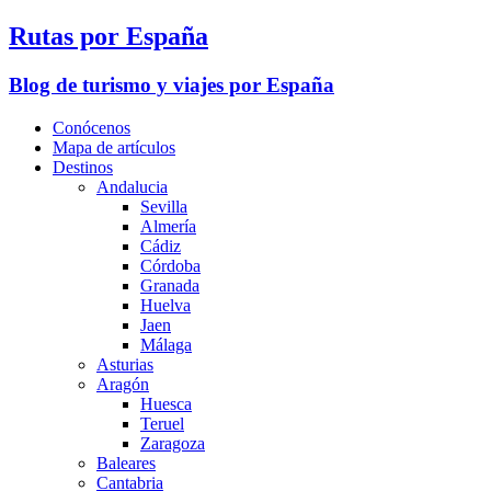
Rutas por España
Blog de turismo y viajes por España
Conócenos
Mapa de artículos
Destinos
Andalucia
Sevilla
Almería
Cádiz
Córdoba
Granada
Huelva
Jaen
Málaga
Asturias
Aragón
Huesca
Teruel
Zaragoza
Baleares
Cantabria