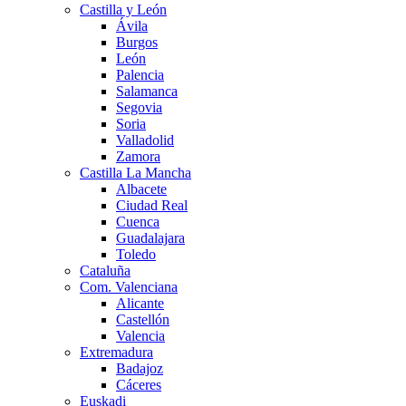
Castilla y León
Ávila
Burgos
León
Palencia
Salamanca
Segovia
Soria
Valladolid
Zamora
Castilla La Mancha
Albacete
Ciudad Real
Cuenca
Guadalajara
Toledo
Cataluña
Com. Valenciana
Alicante
Castellón
Valencia
Extremadura
Badajoz
Cáceres
Euskadi