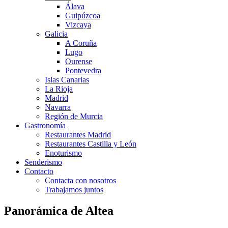
Álava
Guipúzcoa
Vizcaya
Galicia
A Coruña
Lugo
Ourense
Pontevedra
Islas Canarias
La Rioja
Madrid
Navarra
Región de Murcia
Gastronomía
Restaurantes Madrid
Restaurantes Castilla y León
Enoturismo
Senderismo
Contacto
Contacta con nosotros
Trabajamos juntos
Panorámica de Altea