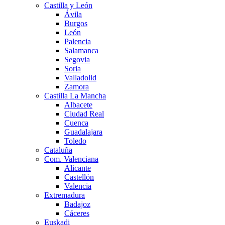
Castilla y León
Ávila
Burgos
León
Palencia
Salamanca
Segovia
Soria
Valladolid
Zamora
Castilla La Mancha
Albacete
Ciudad Real
Cuenca
Guadalajara
Toledo
Cataluña
Com. Valenciana
Alicante
Castellón
Valencia
Extremadura
Badajoz
Cáceres
Euskadi