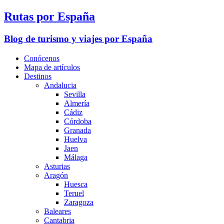
Rutas por España
Blog de turismo y viajes por España
Conócenos
Mapa de artículos
Destinos
Andalucia
Sevilla
Almería
Cádiz
Córdoba
Granada
Huelva
Jaen
Málaga
Asturias
Aragón
Huesca
Teruel
Zaragoza
Baleares
Cantabria