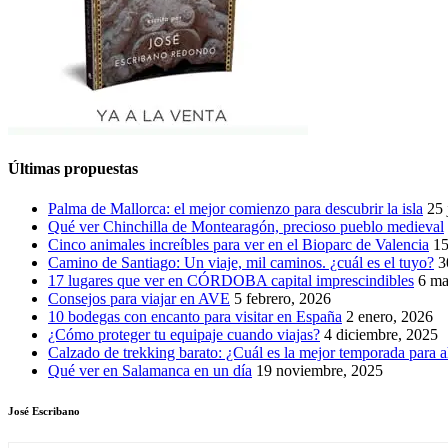
Últimas propuestas
Palma de Mallorca: el mejor comienzo para descubrir la isla
25 
Qué ver Chinchilla de Montearagón, precioso pueblo medieval
Cinco animales increíbles para ver en el Bioparc de Valencia
15
Camino de Santiago: Un viaje, mil caminos. ¿cuál es el tuyo?
3
17 lugares que ver en CÓRDOBA capital imprescindibles
6 ma
Consejos para viajar en AVE
5 febrero, 2026
10 bodegas con encanto para visitar en España
2 enero, 2026
¿Cómo proteger tu equipaje cuando viajas?
4 diciembre, 2025
Calzado de trekking barato: ¿Cuál es la mejor temporada para a
Qué ver en Salamanca en un día
19 noviembre, 2025
José Escribano