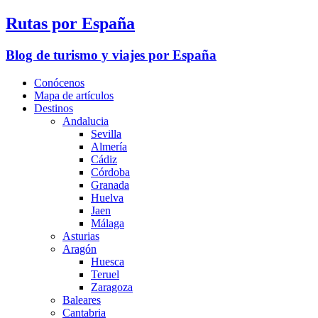
Rutas por España
Blog de turismo y viajes por España
Conócenos
Mapa de artículos
Destinos
Andalucia
Sevilla
Almería
Cádiz
Córdoba
Granada
Huelva
Jaen
Málaga
Asturias
Aragón
Huesca
Teruel
Zaragoza
Baleares
Cantabria