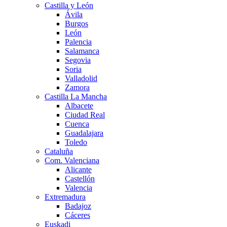
Castilla y León
Ávila
Burgos
León
Palencia
Salamanca
Segovia
Soria
Valladolid
Zamora
Castilla La Mancha
Albacete
Ciudad Real
Cuenca
Guadalajara
Toledo
Cataluña
Com. Valenciana
Alicante
Castellón
Valencia
Extremadura
Badajoz
Cáceres
Euskadi