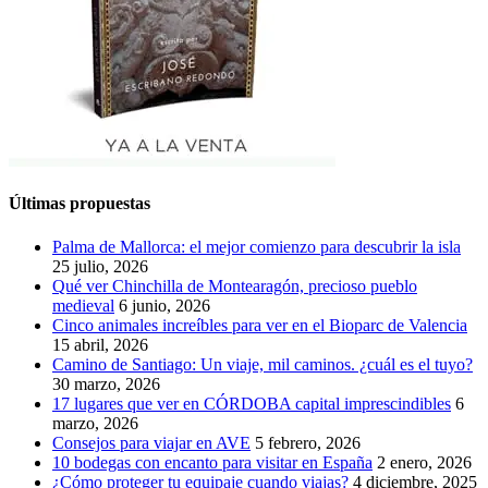
Últimas propuestas
Palma de Mallorca: el mejor comienzo para descubrir la isla
25 julio, 2026
Qué ver Chinchilla de Montearagón, precioso pueblo
medieval
6 junio, 2026
Cinco animales increíbles para ver en el Bioparc de Valencia
15 abril, 2026
Camino de Santiago: Un viaje, mil caminos. ¿cuál es el tuyo?
30 marzo, 2026
17 lugares que ver en CÓRDOBA capital imprescindibles
6
marzo, 2026
Consejos para viajar en AVE
5 febrero, 2026
10 bodegas con encanto para visitar en España
2 enero, 2026
¿Cómo proteger tu equipaje cuando viajas?
4 diciembre, 2025