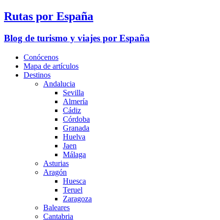
Rutas por España
Blog de turismo y viajes por España
Conócenos
Mapa de artículos
Destinos
Andalucia
Sevilla
Almería
Cádiz
Córdoba
Granada
Huelva
Jaen
Málaga
Asturias
Aragón
Huesca
Teruel
Zaragoza
Baleares
Cantabria