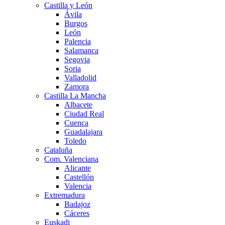
Castilla y León
Ávila
Burgos
León
Palencia
Salamanca
Segovia
Soria
Valladolid
Zamora
Castilla La Mancha
Albacete
Ciudad Real
Cuenca
Guadalajara
Toledo
Cataluña
Com. Valenciana
Alicante
Castellón
Valencia
Extremadura
Badajoz
Cáceres
Euskadi