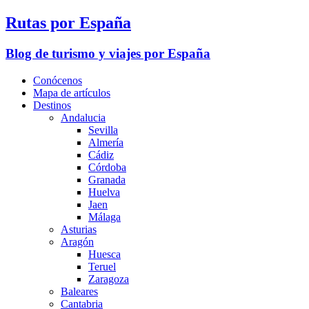
Rutas por España
Blog de turismo y viajes por España
Conócenos
Mapa de artículos
Destinos
Andalucia
Sevilla
Almería
Cádiz
Córdoba
Granada
Huelva
Jaen
Málaga
Asturias
Aragón
Huesca
Teruel
Zaragoza
Baleares
Cantabria