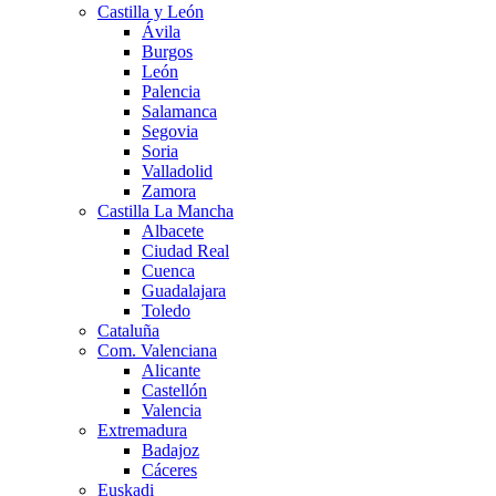
Castilla y León
Ávila
Burgos
León
Palencia
Salamanca
Segovia
Soria
Valladolid
Zamora
Castilla La Mancha
Albacete
Ciudad Real
Cuenca
Guadalajara
Toledo
Cataluña
Com. Valenciana
Alicante
Castellón
Valencia
Extremadura
Badajoz
Cáceres
Euskadi