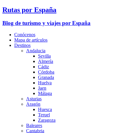
Rutas por España
Blog de turismo y viajes por España
Conócenos
Mapa de artículos
Destinos
Andalucia
Sevilla
Almería
Cádiz
Córdoba
Granada
Huelva
Jaen
Málaga
Asturias
Aragón
Huesca
Teruel
Zaragoza
Baleares
Cantabria