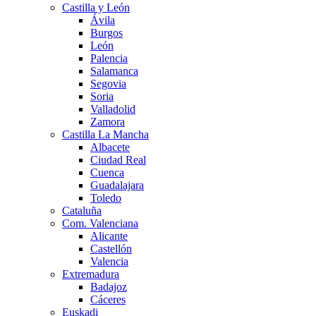
Castilla y León
Ávila
Burgos
León
Palencia
Salamanca
Segovia
Soria
Valladolid
Zamora
Castilla La Mancha
Albacete
Ciudad Real
Cuenca
Guadalajara
Toledo
Cataluña
Com. Valenciana
Alicante
Castellón
Valencia
Extremadura
Badajoz
Cáceres
Euskadi