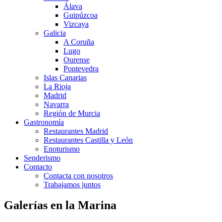
Álava
Guipúzcoa
Vizcaya
Galicia
A Coruña
Lugo
Ourense
Pontevedra
Islas Canarias
La Rioja
Madrid
Navarra
Región de Murcia
Gastronomía
Restaurantes Madrid
Restaurantes Castilla y León
Enoturismo
Senderismo
Contacto
Contacta con nosotros
Trabajamos juntos
Galerías en la Marina