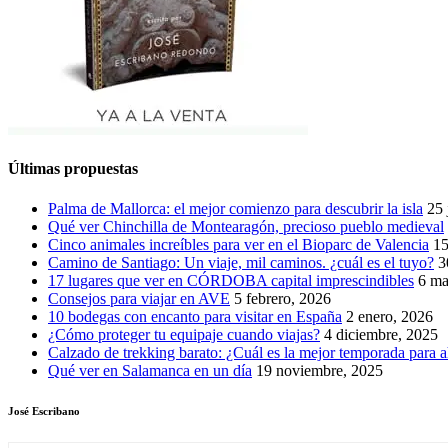
Últimas propuestas
Palma de Mallorca: el mejor comienzo para descubrir la isla
25 
Qué ver Chinchilla de Montearagón, precioso pueblo medieval
Cinco animales increíbles para ver en el Bioparc de Valencia
15
Camino de Santiago: Un viaje, mil caminos. ¿cuál es el tuyo?
3
17 lugares que ver en CÓRDOBA capital imprescindibles
6 ma
Consejos para viajar en AVE
5 febrero, 2026
10 bodegas con encanto para visitar en España
2 enero, 2026
¿Cómo proteger tu equipaje cuando viajas?
4 diciembre, 2025
Calzado de trekking barato: ¿Cuál es la mejor temporada para a
Qué ver en Salamanca en un día
19 noviembre, 2025
José Escribano