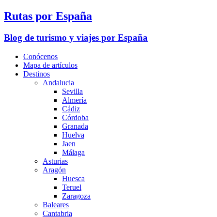
Rutas por España
Blog de turismo y viajes por España
Conócenos
Mapa de artículos
Destinos
Andalucia
Sevilla
Almería
Cádiz
Córdoba
Granada
Huelva
Jaen
Málaga
Asturias
Aragón
Huesca
Teruel
Zaragoza
Baleares
Cantabria