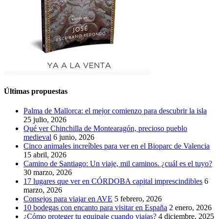
Últimas propuestas
Palma de Mallorca: el mejor comienzo para descubrir la isla
25 julio, 2026
Qué ver Chinchilla de Montearagón, precioso pueblo
medieval
6 junio, 2026
Cinco animales increíbles para ver en el Bioparc de Valencia
15 abril, 2026
Camino de Santiago: Un viaje, mil caminos. ¿cuál es el tuyo?
30 marzo, 2026
17 lugares que ver en CÓRDOBA capital imprescindibles
6
marzo, 2026
Consejos para viajar en AVE
5 febrero, 2026
10 bodegas con encanto para visitar en España
2 enero, 2026
¿Cómo proteger tu equipaje cuando viajas?
4 diciembre, 2025