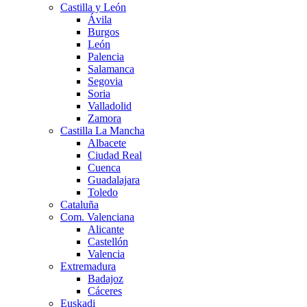
Castilla y León
Ávila
Burgos
León
Palencia
Salamanca
Segovia
Soria
Valladolid
Zamora
Castilla La Mancha
Albacete
Ciudad Real
Cuenca
Guadalajara
Toledo
Cataluña
Com. Valenciana
Alicante
Castellón
Valencia
Extremadura
Badajoz
Cáceres
Euskadi