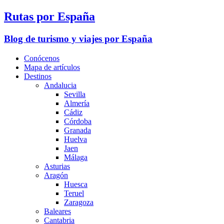
Rutas por España
Blog de turismo y viajes por España
Conócenos
Mapa de artículos
Destinos
Andalucia
Sevilla
Almería
Cádiz
Córdoba
Granada
Huelva
Jaen
Málaga
Asturias
Aragón
Huesca
Teruel
Zaragoza
Baleares
Cantabria