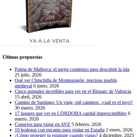
Últimas propuestas
Palma de Mallorca: el mejor comienzo para descubrir la isla
25 julio, 2026
Qué ver Chinchilla de Montearagón, precioso pueblo
medieval
6 junio, 2026
Cinco animales increíbles para ver en el Bioparc de Valencia
15 abril, 2026
Camino de Santiago: Un viaje, mil caminos. ¿cuál es el tuyo?
30 marzo, 2026
17 lugares que ver en CÓRDOBA capital imprescindibles
6
marzo, 2026
Consejos para viajar en AVE
5 febrero, 2026
10 bodegas con encanto para visitar en España
2 enero, 2026
¿Cómo proteger tu equipaje cuando viajas?
4 diciembre, 2025