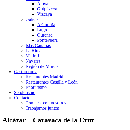
Álava
Guipúzcoa
Vizcaya
Galicia
A Coruña
Lugo
Ourense
Pontevedra
Islas Canarias
La Rioja
Madrid
Navarra
Región de Murcia
Gastronomía
Restaurantes Madrid
Restaurantes Castilla y León
Enoturismo
Senderismo
Contacto
Contacta con nosotros
Trabajamos juntos
Alcázar – Caravaca de la Cruz