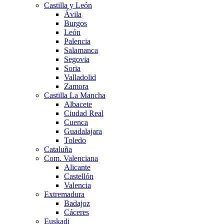
Castilla y León
Ávila
Burgos
León
Palencia
Salamanca
Segovia
Soria
Valladolid
Zamora
Castilla La Mancha
Albacete
Ciudad Real
Cuenca
Guadalajara
Toledo
Cataluña
Com. Valenciana
Alicante
Castellón
Valencia
Extremadura
Badajoz
Cáceres
Euskadi