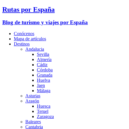
Rutas por España
Blog de turismo y viajes por España
Conócenos
Mapa de artículos
Destinos
Andalucia
Sevilla
Almería
Cádiz
Córdoba
Granada
Huelva
Jaen
Málaga
Asturias
Aragón
Huesca
Teruel
Zaragoza
Baleares
Cantabria