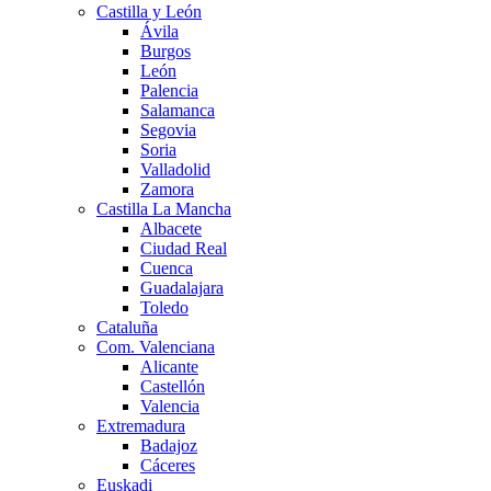
Castilla y León
Ávila
Burgos
León
Palencia
Salamanca
Segovia
Soria
Valladolid
Zamora
Castilla La Mancha
Albacete
Ciudad Real
Cuenca
Guadalajara
Toledo
Cataluña
Com. Valenciana
Alicante
Castellón
Valencia
Extremadura
Badajoz
Cáceres
Euskadi