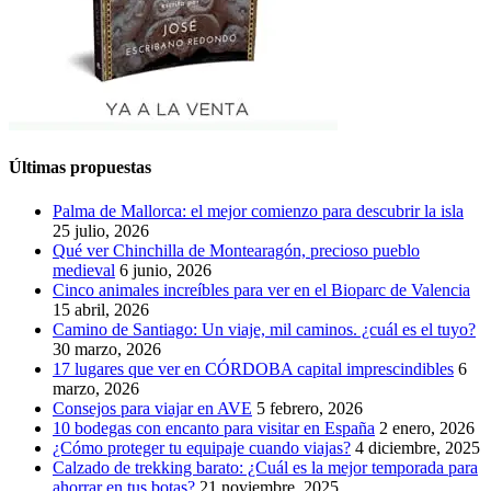
Últimas propuestas
Palma de Mallorca: el mejor comienzo para descubrir la isla
25 julio, 2026
Qué ver Chinchilla de Montearagón, precioso pueblo
medieval
6 junio, 2026
Cinco animales increíbles para ver en el Bioparc de Valencia
15 abril, 2026
Camino de Santiago: Un viaje, mil caminos. ¿cuál es el tuyo?
30 marzo, 2026
17 lugares que ver en CÓRDOBA capital imprescindibles
6
marzo, 2026
Consejos para viajar en AVE
5 febrero, 2026
10 bodegas con encanto para visitar en España
2 enero, 2026
¿Cómo proteger tu equipaje cuando viajas?
4 diciembre, 2025
Calzado de trekking barato: ¿Cuál es la mejor temporada para
ahorrar en tus botas?
21 noviembre, 2025