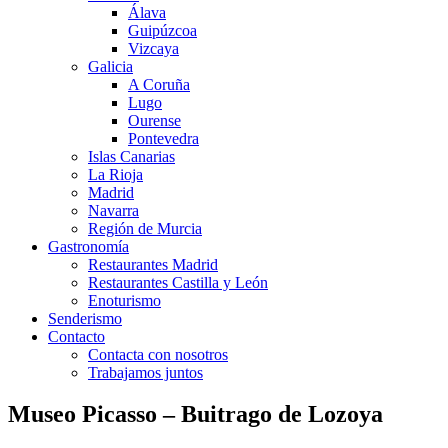
Álava
Guipúzcoa
Vizcaya
Galicia
A Coruña
Lugo
Ourense
Pontevedra
Islas Canarias
La Rioja
Madrid
Navarra
Región de Murcia
Gastronomía
Restaurantes Madrid
Restaurantes Castilla y León
Enoturismo
Senderismo
Contacto
Contacta con nosotros
Trabajamos juntos
Museo Picasso – Buitrago de Lozoya