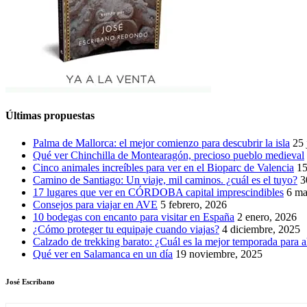
Últimas propuestas
Palma de Mallorca: el mejor comienzo para descubrir la isla
25 
Qué ver Chinchilla de Montearagón, precioso pueblo medieval
Cinco animales increíbles para ver en el Bioparc de Valencia
15
Camino de Santiago: Un viaje, mil caminos. ¿cuál es el tuyo?
3
17 lugares que ver en CÓRDOBA capital imprescindibles
6 ma
Consejos para viajar en AVE
5 febrero, 2026
10 bodegas con encanto para visitar en España
2 enero, 2026
¿Cómo proteger tu equipaje cuando viajas?
4 diciembre, 2025
Calzado de trekking barato: ¿Cuál es la mejor temporada para a
Qué ver en Salamanca en un día
19 noviembre, 2025
José Escribano