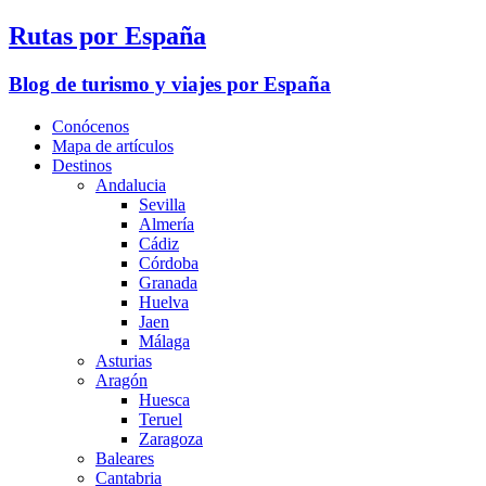
Rutas por España
Blog de turismo y viajes por España
Conócenos
Mapa de artículos
Destinos
Andalucia
Sevilla
Almería
Cádiz
Córdoba
Granada
Huelva
Jaen
Málaga
Asturias
Aragón
Huesca
Teruel
Zaragoza
Baleares
Cantabria