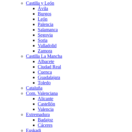
Castilla y León
Ávila
Burgos
León
Palencia
Salamanca
Segovia
Soria
Valladolid
Zamora
Castilla La Mancha
Albacete
Ciudad Real
Cuenca
Guadalajara
Toledo
Cataluña
Com. Valenciana
Alicante
Castellón
Valencia
Extremadura
Badajoz
Cáceres
Euskadi