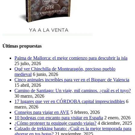
Últimas propuestas
Palma de Mallorca: el mejor comienzo para descubrir la isla
25 julio, 2026
Qué ver Chinchilla de Montearagón, precioso pueblo
medieval
6 junio, 2026
Cinco animales increíbles para ver en el Bioparc de Valencia
15 abril, 2026
Camino de Santiago: Un viaje, mil caminos. ¿cuál es el tuyo?
30 marzo, 2026
17 lugares que ver en CÓRDOBA capital imprescindibles
6
marzo, 2026
Consejos para viajar en AVE
5 febrero, 2026
10 bodegas con encanto para visitar en España
2 enero, 2026
¿Cómo proteger tu equipaje cuando viajas?
4 diciembre, 2025
Calzado de trekking barato: ¿Cuál es la mejor temporada para
ahorrar en tus botas?
21 noviembre, 2025