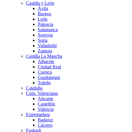
Castilla y León
Ávila
Burgos
León
Palencia
Salamanca
Segovia
Soria
Valladolid
Zamora
Castilla La Mancha
Albacete
Ciudad Real
Cuenca
Guadalajara
Toledo
Cataluña
Com. Valenciana
Alicante
Castellón
Valencia
Extremadura
Badajoz
Cáceres
Euskadi