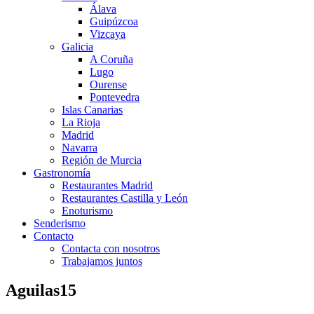
Álava
Guipúzcoa
Vizcaya
Galicia
A Coruña
Lugo
Ourense
Pontevedra
Islas Canarias
La Rioja
Madrid
Navarra
Región de Murcia
Gastronomía
Restaurantes Madrid
Restaurantes Castilla y León
Enoturismo
Senderismo
Contacto
Contacta con nosotros
Trabajamos juntos
Aguilas15