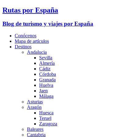
Rutas por España
Blog de turismo y viajes por España
Conócenos
Mapa de artículos
Destinos
Andalucia
Sevilla
Almería
Cádiz
Córdoba
Granada
Huelva
Jaen
Málaga
Asturias
Aragón
Huesca
Teruel
Zaragoza
Baleares
Cantabria