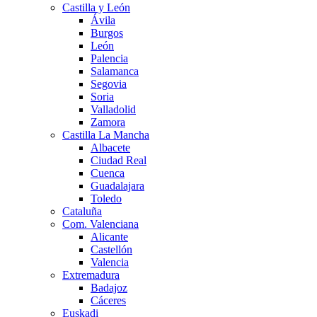
Castilla y León
Ávila
Burgos
León
Palencia
Salamanca
Segovia
Soria
Valladolid
Zamora
Castilla La Mancha
Albacete
Ciudad Real
Cuenca
Guadalajara
Toledo
Cataluña
Com. Valenciana
Alicante
Castellón
Valencia
Extremadura
Badajoz
Cáceres
Euskadi