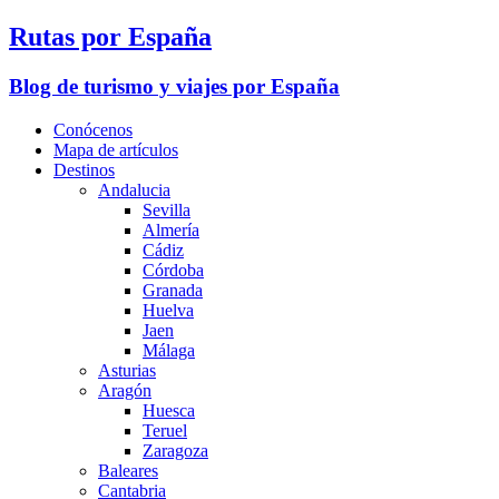
Rutas por España
Blog de turismo y viajes por España
Conócenos
Mapa de artículos
Destinos
Andalucia
Sevilla
Almería
Cádiz
Córdoba
Granada
Huelva
Jaen
Málaga
Asturias
Aragón
Huesca
Teruel
Zaragoza
Baleares
Cantabria