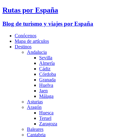
Rutas por España
Blog de turismo y viajes por España
Conócenos
Mapa de artículos
Destinos
Andalucia
Sevilla
Almería
Cádiz
Córdoba
Granada
Huelva
Jaen
Málaga
Asturias
Aragón
Huesca
Teruel
Zaragoza
Baleares
Cantabria