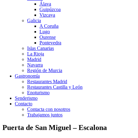
Álava
Guipúzcoa
Vizcaya
Galicia
A Coruña
Lugo
Ourense
Pontevedra
Islas Canarias
La Rioja
Madrid
Navarra
Región de Murcia
Gastronomía
Restaurantes Madrid
Restaurantes Castilla y León
Enoturismo
Senderismo
Contacto
Contacta con nosotros
Trabajamos juntos
Puerta de San Miguel – Escalona