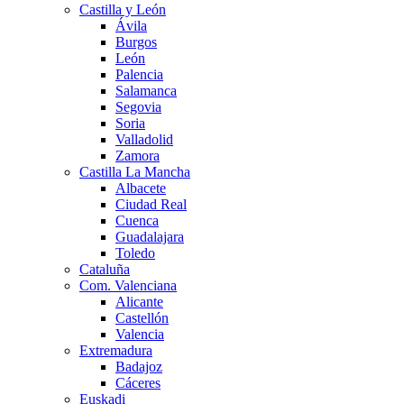
Castilla y León
Ávila
Burgos
León
Palencia
Salamanca
Segovia
Soria
Valladolid
Zamora
Castilla La Mancha
Albacete
Ciudad Real
Cuenca
Guadalajara
Toledo
Cataluña
Com. Valenciana
Alicante
Castellón
Valencia
Extremadura
Badajoz
Cáceres
Euskadi