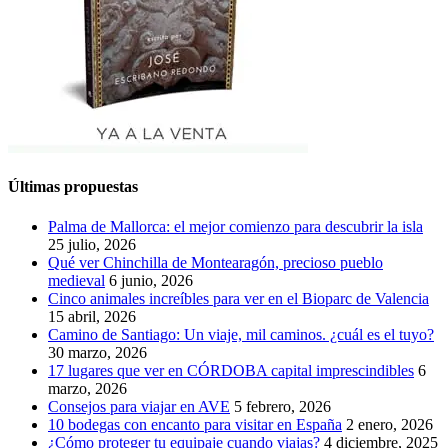
Últimas propuestas
Palma de Mallorca: el mejor comienzo para descubrir la isla
25 julio, 2026
Qué ver Chinchilla de Montearagón, precioso pueblo
medieval
6 junio, 2026
Cinco animales increíbles para ver en el Bioparc de Valencia
15 abril, 2026
Camino de Santiago: Un viaje, mil caminos. ¿cuál es el tuyo?
30 marzo, 2026
17 lugares que ver en CÓRDOBA capital imprescindibles
6
marzo, 2026
Consejos para viajar en AVE
5 febrero, 2026
10 bodegas con encanto para visitar en España
2 enero, 2026
¿Cómo proteger tu equipaje cuando viajas?
4 diciembre, 2025