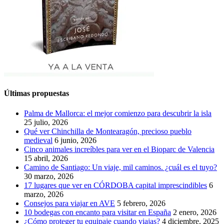
Últimas propuestas
Palma de Mallorca: el mejor comienzo para descubrir la isla
25 julio, 2026
Qué ver Chinchilla de Montearagón, precioso pueblo
medieval
6 junio, 2026
Cinco animales increíbles para ver en el Bioparc de Valencia
15 abril, 2026
Camino de Santiago: Un viaje, mil caminos. ¿cuál es el tuyo?
30 marzo, 2026
17 lugares que ver en CÓRDOBA capital imprescindibles
6
marzo, 2026
Consejos para viajar en AVE
5 febrero, 2026
10 bodegas con encanto para visitar en España
2 enero, 2026
¿Cómo proteger tu equipaje cuando viajas?
4 diciembre, 2025