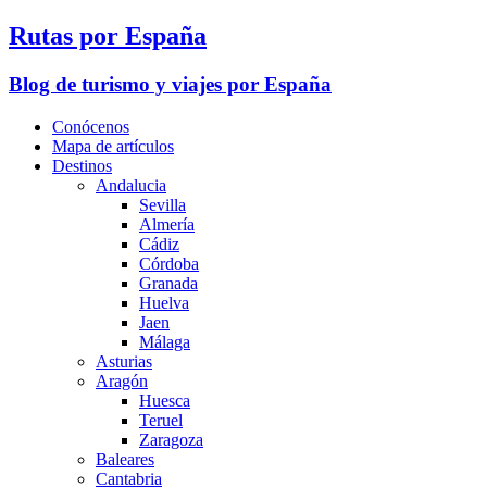
Rutas por España
Blog de turismo y viajes por España
Conócenos
Mapa de artículos
Destinos
Andalucia
Sevilla
Almería
Cádiz
Córdoba
Granada
Huelva
Jaen
Málaga
Asturias
Aragón
Huesca
Teruel
Zaragoza
Baleares
Cantabria