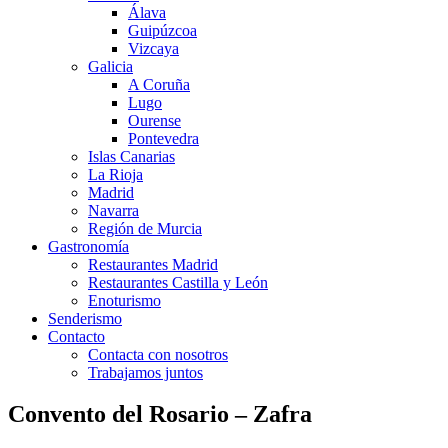
Álava
Guipúzcoa
Vizcaya
Galicia
A Coruña
Lugo
Ourense
Pontevedra
Islas Canarias
La Rioja
Madrid
Navarra
Región de Murcia
Gastronomía
Restaurantes Madrid
Restaurantes Castilla y León
Enoturismo
Senderismo
Contacto
Contacta con nosotros
Trabajamos juntos
Convento del Rosario – Zafra