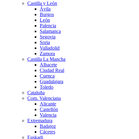
Castilla y León
Ávila
Burgos
León
Palencia
Salamanca
Segovia
Soria
Valladolid
Zamora
Castilla La Mancha
Albacete
Ciudad Real
Cuenca
Guadalajara
Toledo
Cataluña
Com. Valenciana
Alicante
Castellón
Valencia
Extremadura
Badajoz
Cáceres
Euskadi