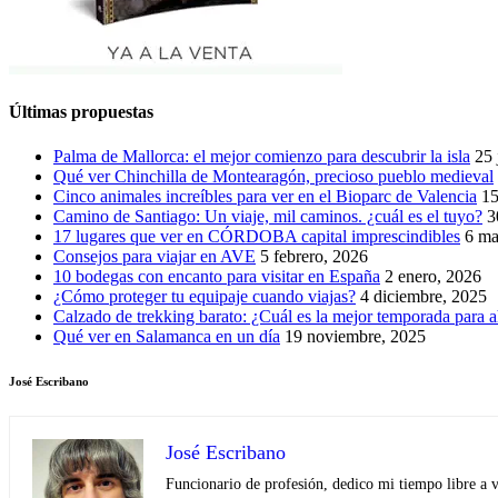
Últimas propuestas
Palma de Mallorca: el mejor comienzo para descubrir la isla
25 
Qué ver Chinchilla de Montearagón, precioso pueblo medieval
Cinco animales increíbles para ver en el Bioparc de Valencia
15
Camino de Santiago: Un viaje, mil caminos. ¿cuál es el tuyo?
3
17 lugares que ver en CÓRDOBA capital imprescindibles
6 ma
Consejos para viajar en AVE
5 febrero, 2026
10 bodegas con encanto para visitar en España
2 enero, 2026
¿Cómo proteger tu equipaje cuando viajas?
4 diciembre, 2025
Calzado de trekking barato: ¿Cuál es la mejor temporada para a
Qué ver en Salamanca en un día
19 noviembre, 2025
José Escribano
José Escribano
Funcionario de profesión, dedico mi tiempo libre a v