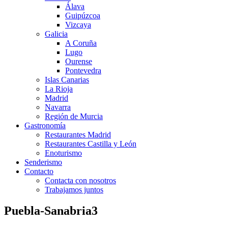
Álava
Guipúzcoa
Vizcaya
Galicia
A Coruña
Lugo
Ourense
Pontevedra
Islas Canarias
La Rioja
Madrid
Navarra
Región de Murcia
Gastronomía
Restaurantes Madrid
Restaurantes Castilla y León
Enoturismo
Senderismo
Contacto
Contacta con nosotros
Trabajamos juntos
Puebla-Sanabria3