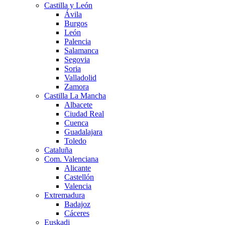
Castilla y León
Ávila
Burgos
León
Palencia
Salamanca
Segovia
Soria
Valladolid
Zamora
Castilla La Mancha
Albacete
Ciudad Real
Cuenca
Guadalajara
Toledo
Cataluña
Com. Valenciana
Alicante
Castellón
Valencia
Extremadura
Badajoz
Cáceres
Euskadi