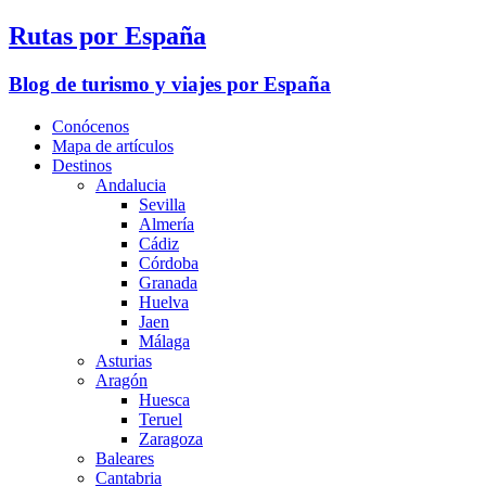
Rutas por España
Blog de turismo y viajes por España
Conócenos
Mapa de artículos
Destinos
Andalucia
Sevilla
Almería
Cádiz
Córdoba
Granada
Huelva
Jaen
Málaga
Asturias
Aragón
Huesca
Teruel
Zaragoza
Baleares
Cantabria