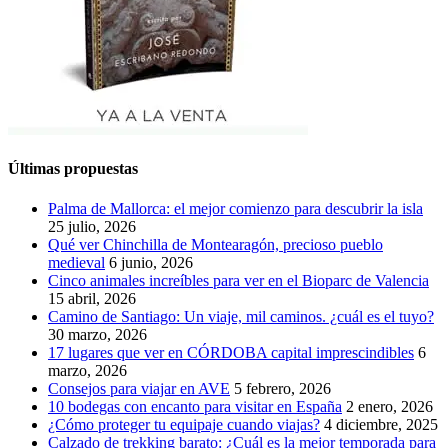
Últimas propuestas
Palma de Mallorca: el mejor comienzo para descubrir la isla
25 julio, 2026
Qué ver Chinchilla de Montearagón, precioso pueblo
medieval
6 junio, 2026
Cinco animales increíbles para ver en el Bioparc de Valencia
15 abril, 2026
Camino de Santiago: Un viaje, mil caminos. ¿cuál es el tuyo?
30 marzo, 2026
17 lugares que ver en CÓRDOBA capital imprescindibles
6
marzo, 2026
Consejos para viajar en AVE
5 febrero, 2026
10 bodegas con encanto para visitar en España
2 enero, 2026
¿Cómo proteger tu equipaje cuando viajas?
4 diciembre, 2025
Calzado de trekking barato: ¿Cuál es la mejor temporada para