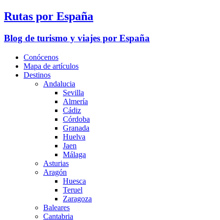
Rutas por España
Blog de turismo y viajes por España
Conócenos
Mapa de artículos
Destinos
Andalucia
Sevilla
Almería
Cádiz
Córdoba
Granada
Huelva
Jaen
Málaga
Asturias
Aragón
Huesca
Teruel
Zaragoza
Baleares
Cantabria