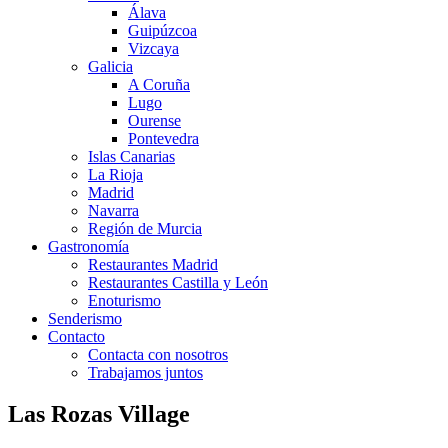
Álava
Guipúzcoa
Vizcaya
Galicia
A Coruña
Lugo
Ourense
Pontevedra
Islas Canarias
La Rioja
Madrid
Navarra
Región de Murcia
Gastronomía
Restaurantes Madrid
Restaurantes Castilla y León
Enoturismo
Senderismo
Contacto
Contacta con nosotros
Trabajamos juntos
Las Rozas Village