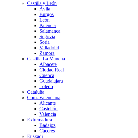
Castilla y León
Ávila
Burgos
León
Palencia
Salamanca
Segovia
Soria
Valladolid
Zamora
Castilla La Mancha
Albacete
Ciudad Real
Cuenca
Guadalajara
Toledo
Cataluña
Com. Valenciana
Alicante
Castellón
Valencia
Extremadura
Badajoz
Cáceres
Euskadi