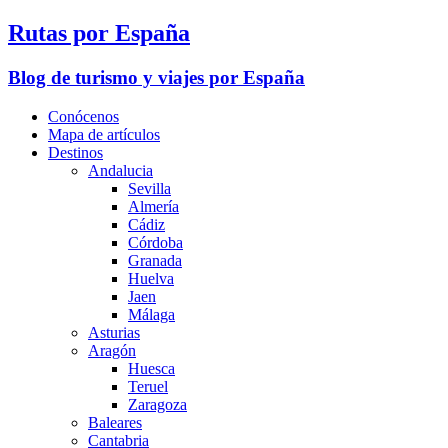
Rutas por España
Blog de turismo y viajes por España
Conócenos
Mapa de artículos
Destinos
Andalucia
Sevilla
Almería
Cádiz
Córdoba
Granada
Huelva
Jaen
Málaga
Asturias
Aragón
Huesca
Teruel
Zaragoza
Baleares
Cantabria