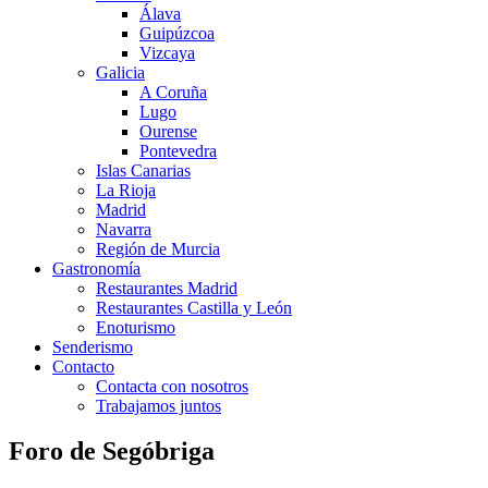
Álava
Guipúzcoa
Vizcaya
Galicia
A Coruña
Lugo
Ourense
Pontevedra
Islas Canarias
La Rioja
Madrid
Navarra
Región de Murcia
Gastronomía
Restaurantes Madrid
Restaurantes Castilla y León
Enoturismo
Senderismo
Contacto
Contacta con nosotros
Trabajamos juntos
Foro de Segóbriga