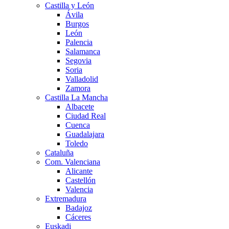
Castilla y León
Ávila
Burgos
León
Palencia
Salamanca
Segovia
Soria
Valladolid
Zamora
Castilla La Mancha
Albacete
Ciudad Real
Cuenca
Guadalajara
Toledo
Cataluña
Com. Valenciana
Alicante
Castellón
Valencia
Extremadura
Badajoz
Cáceres
Euskadi