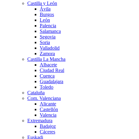
Castilla y León
Ávila
Burgos
León
Palencia
Salamanca
Segovia
Soria
Valladolid
Zamora
Castilla La Mancha
Albacete
Ciudad Real
Cuenca
Guadalajara
Toledo
Cataluña
Com. Valenciana
Alicante
Castellón
Valencia
Extremadura
Badajoz
Cáceres
Euskadi