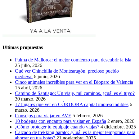
Últimas propuestas
Palma de Mallorca: el mejor comienzo para descubrir la isla
25 julio, 2026
Qué ver Chinchilla de Montearagón, precioso pueblo
medieval
6 junio, 2026
Cinco animales increíbles para ver en el Bioparc de Valencia
15 abril, 2026
Camino de Santiago: Un viaje, mil caminos. ¿cuál es el tuyo?
30 marzo, 2026
17 lugares que ver en CÓRDOBA capital imprescindibles
6
marzo, 2026
Consejos para viajar en AVE
5 febrero, 2026
10 bodegas con encanto para visitar en España
2 enero, 2026
¿Cómo proteger tu equipaje cuando viajas?
4 diciembre, 2025
Calzado de trekking barato: ¿Cuál es la mejor temporada para
ahorrar en tus botas?
21 noviembre, 2025