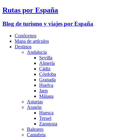
Rutas por España
Blog de turismo y viajes por España
Conócenos
Mapa de artículos
Destinos
Andalucia
Sevilla
Almería
Cádiz
Córdoba
Granada
Huelva
Jaen
Málaga
Asturias
Aragón
Huesca
Teruel
Zaragoza
Baleares
Cantabria