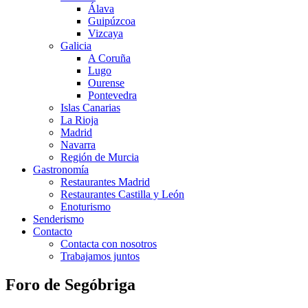
Álava
Guipúzcoa
Vizcaya
Galicia
A Coruña
Lugo
Ourense
Pontevedra
Islas Canarias
La Rioja
Madrid
Navarra
Región de Murcia
Gastronomía
Restaurantes Madrid
Restaurantes Castilla y León
Enoturismo
Senderismo
Contacto
Contacta con nosotros
Trabajamos juntos
Foro de Segóbriga