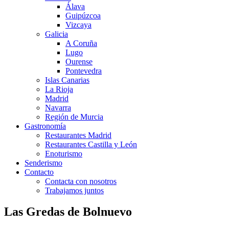
Álava
Guipúzcoa
Vizcaya
Galicia
A Coruña
Lugo
Ourense
Pontevedra
Islas Canarias
La Rioja
Madrid
Navarra
Región de Murcia
Gastronomía
Restaurantes Madrid
Restaurantes Castilla y León
Enoturismo
Senderismo
Contacto
Contacta con nosotros
Trabajamos juntos
Las Gredas de Bolnuevo