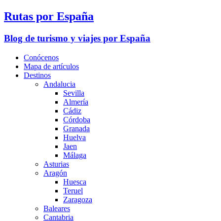
Rutas por España
Blog de turismo y viajes por España
Conócenos
Mapa de artículos
Destinos
Andalucia
Sevilla
Almería
Cádiz
Córdoba
Granada
Huelva
Jaen
Málaga
Asturias
Aragón
Huesca
Teruel
Zaragoza
Baleares
Cantabria