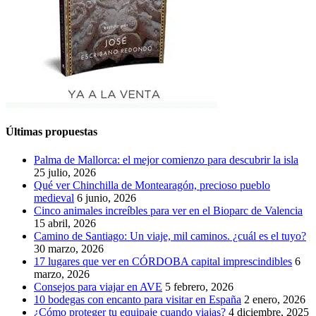
Últimas propuestas
Palma de Mallorca: el mejor comienzo para descubrir la isla
25 julio, 2026
Qué ver Chinchilla de Montearagón, precioso pueblo
medieval
6 junio, 2026
Cinco animales increíbles para ver en el Bioparc de Valencia
15 abril, 2026
Camino de Santiago: Un viaje, mil caminos. ¿cuál es el tuyo?
30 marzo, 2026
17 lugares que ver en CÓRDOBA capital imprescindibles
6
marzo, 2026
Consejos para viajar en AVE
5 febrero, 2026
10 bodegas con encanto para visitar en España
2 enero, 2026
¿Cómo proteger tu equipaje cuando viajas?
4 diciembre, 2025