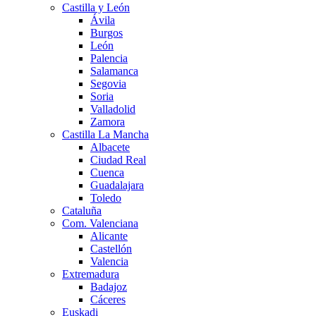
Castilla y León
Ávila
Burgos
León
Palencia
Salamanca
Segovia
Soria
Valladolid
Zamora
Castilla La Mancha
Albacete
Ciudad Real
Cuenca
Guadalajara
Toledo
Cataluña
Com. Valenciana
Alicante
Castellón
Valencia
Extremadura
Badajoz
Cáceres
Euskadi